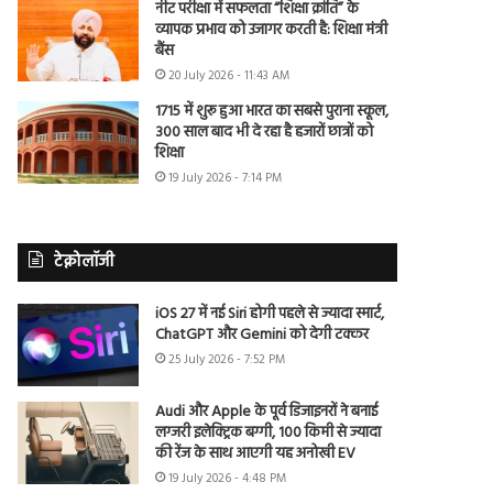
नीट परीक्षा में सफलता “शिक्षा क्रांति” के
व्यापक प्रभाव को उजागर करती है: शिक्षा मंत्री
बैंस
20 July 2026 - 11:43 AM
1715 में शुरू हुआ भारत का सबसे पुराना स्कूल,
300 साल बाद भी दे रहा है हजारों छात्रों को
शिक्षा
19 July 2026 - 7:14 PM
टेक्नोलॉजी
iOS 27 में नई Siri होगी पहले से ज्यादा स्मार्ट,
ChatGPT और Gemini को देगी टक्कर
25 July 2026 - 7:52 PM
Audi और Apple के पूर्व डिजाइनरों ने बनाई
लग्जरी इलेक्ट्रिक बग्गी, 100 किमी से ज्यादा
की रेंज के साथ आएगी यह अनोखी EV
19 July 2026 - 4:48 PM