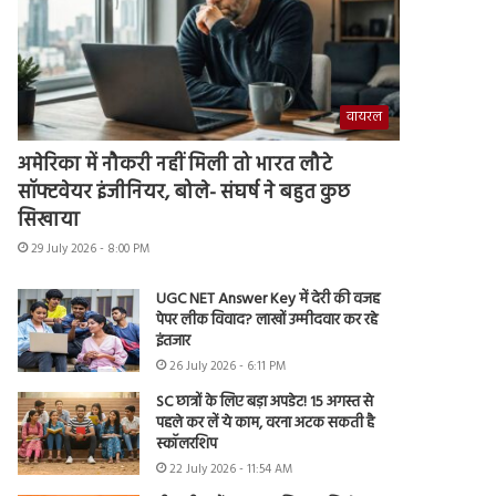
वायरल
अमेरिका में नौकरी नहीं मिली तो भारत लौटे
सॉफ्टवेयर इंजीनियर, बोले- संघर्ष ने बहुत कुछ
सिखाया
29 July 2026 - 8:00 PM
UGC NET Answer Key में देरी की वजह
पेपर लीक विवाद? लाखों उम्मीदवार कर रहे
इंतजार
26 July 2026 - 6:11 PM
SC छात्रों के लिए बड़ा अपडेट! 15 अगस्त से
पहले कर लें ये काम, वरना अटक सकती है
स्कॉलरशिप
22 July 2026 - 11:54 AM