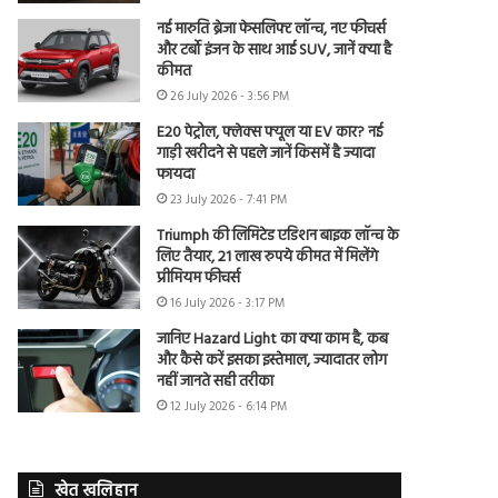
नई मारुति ब्रेजा फेसलिफ्ट लॉन्च, नए फीचर्स
और टर्बो इंजन के साथ आई SUV, जानें क्या है
कीमत
26 July 2026 - 3:56 PM
E20 पेट्रोल, फ्लेक्स फ्यूल या EV कार? नई
गाड़ी खरीदने से पहले जानें किसमें है ज्यादा
फायदा
23 July 2026 - 7:41 PM
Triumph की लिमिटेड एडिशन बाइक लॉन्च के
लिए तैयार, 21 लाख रुपये कीमत में मिलेंगे
प्रीमियम फीचर्स
16 July 2026 - 3:17 PM
जानिए Hazard Light का क्या काम है, कब
और कैसे करें इसका इस्तेमाल, ज्यादातर लोग
नहीं जानते सही तरीका
12 July 2026 - 6:14 PM
खेत खलिहान