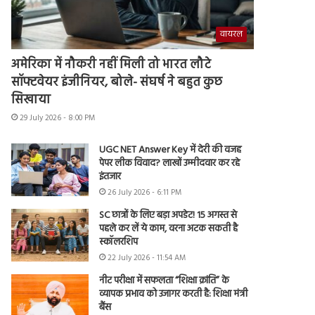
वायरल
अमेरिका में नौकरी नहीं मिली तो भारत लौटे
सॉफ्टवेयर इंजीनियर, बोले- संघर्ष ने बहुत कुछ
सिखाया
29 July 2026 - 8:00 PM
UGC NET Answer Key में देरी की वजह
पेपर लीक विवाद? लाखों उम्मीदवार कर रहे
इंतजार
26 July 2026 - 6:11 PM
SC छात्रों के लिए बड़ा अपडेट! 15 अगस्त से
पहले कर लें ये काम, वरना अटक सकती है
स्कॉलरशिप
22 July 2026 - 11:54 AM
नीट परीक्षा में सफलता “शिक्षा क्रांति” के
व्यापक प्रभाव को उजागर करती है: शिक्षा मंत्री
बैंस