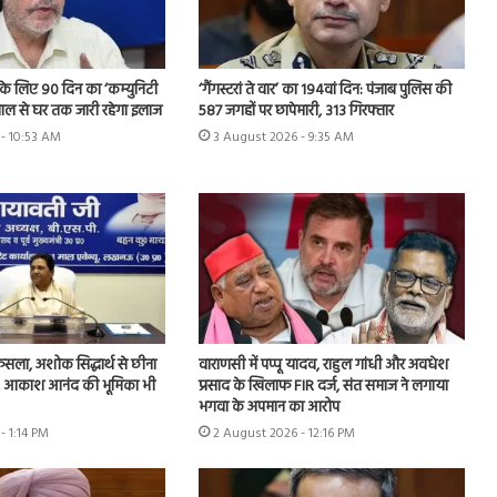
ति के लिए 90 दिन का ‘कम्युनिटी
‘गैंगस्टरां ते वार’ का 194वां दिन: पंजाब पुलिस की
ताल से घर तक जारी रहेगा इलाज
587 जगहों पर छापेमारी, 313 गिरफ्तार
- 10:53 AM
3 August 2026 - 9:35 AM
ैसला, अशोक सिद्धार्थ से छीना
वाराणसी में पप्पू यादव, राहुल गांधी और अवधेश
रभार, आकाश आनंद की भूमिका भी
प्रसाद के खिलाफ FIR दर्ज, संत समाज ने लगाया
भगवा के अपमान का आरोप
- 1:14 PM
2 August 2026 - 12:16 PM