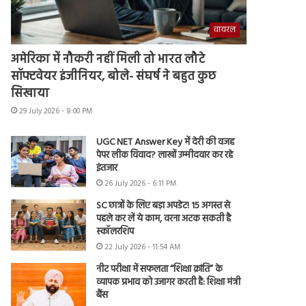
वायरल
अमेरिका में नौकरी नहीं मिली तो भारत लौटे
सॉफ्टवेयर इंजीनियर, बोले- संघर्ष ने बहुत कुछ
सिखाया
29 July 2026 - 8:00 PM
UGC NET Answer Key में देरी की वजह
पेपर लीक विवाद? लाखों उम्मीदवार कर रहे
इंतजार
26 July 2026 - 6:11 PM
SC छात्रों के लिए बड़ा अपडेट! 15 अगस्त से
पहले कर लें ये काम, वरना अटक सकती है
स्कॉलरशिप
22 July 2026 - 11:54 AM
नीट परीक्षा में सफलता “शिक्षा क्रांति” के
व्यापक प्रभाव को उजागर करती है: शिक्षा मंत्री
बैंस