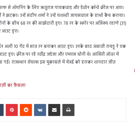
की तरफ से ऑपनिंग के लिए ऋतुराज गायकवाड़ और डेवोन कॉन्वे क्रीज पर आए।
टका। उन्हें संदीप शर्मा ने उन्हें यशस्वी जायसवाल के हाथों कैच कराया।
ोनों के बीच 68 रन की साझेदारी हुए। 78 रन के स्कोर पर अजिंक्य रहाणे (31)
कर आउट हुए।
मोईन अली 10 गेंद में सात रन बनाकर आउट हुए। उनके बाद अंबाती रायडू ने एक
ट हुए। क्रीज पर रहे रवींद्र जडेजा और एमएस धोनी थे। आखिरी ओवर में
ह गई। राजस्थान रॉयल्स इस मुकाबले में चेन्नई को हराकर शानदार जीत
ाज़ी का फ़ैसला
In
Tumblr
Pinterest
Reddit
VKontakte
Share via Email
Print