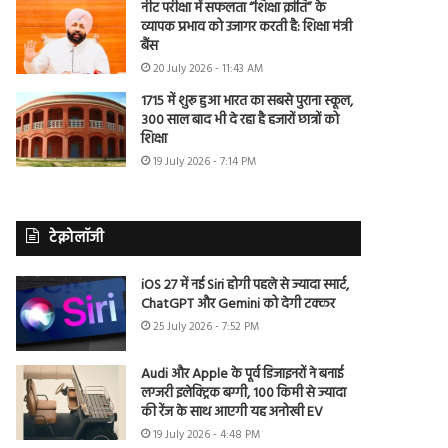
नीट परीक्षा में सफलता “शिक्षा क्रांति” के
व्यापक प्रभाव को उजागर करती है: शिक्षा मंत्री
बैंस
20 July 2026 - 11:43 AM
1715 में शुरू हुआ भारत का सबसे पुराना स्कूल,
300 साल बाद भी दे रहा है हजारों छात्रों को
शिक्षा
19 July 2026 - 7:14 PM
टेक्नोलॉजी
iOS 27 में नई Siri होगी पहले से ज्यादा स्मार्ट,
ChatGPT और Gemini को देगी टक्कर
25 July 2026 - 7:52 PM
Audi और Apple के पूर्व डिजाइनरों ने बनाई
लग्जरी इलेक्ट्रिक बग्गी, 100 किमी से ज्यादा
की रेंज के साथ आएगी यह अनोखी EV
19 July 2026 - 4:48 PM