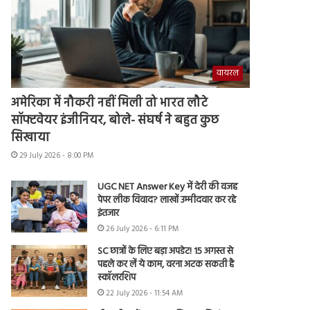
वायरल
अमेरिका में नौकरी नहीं मिली तो भारत लौटे
सॉफ्टवेयर इंजीनियर, बोले- संघर्ष ने बहुत कुछ
सिखाया
29 July 2026 - 8:00 PM
UGC NET Answer Key में देरी की वजह
पेपर लीक विवाद? लाखों उम्मीदवार कर रहे
इंतजार
26 July 2026 - 6:11 PM
SC छात्रों के लिए बड़ा अपडेट! 15 अगस्त से
पहले कर लें ये काम, वरना अटक सकती है
स्कॉलरशिप
22 July 2026 - 11:54 AM