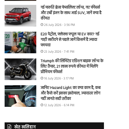
नई मारुति ब्रेजा फेसलिफ्ट लॉन्च, नए फीचर्स
और टर्बो इंजन के साथ आई SUV, जानें क्या है
कीमत
26 July 2026 - 3:56 PM
E20 पेट्रोल, फ्लेक्स फ्यूल या EV कार? नई
गाड़ी खरीदने से पहले जानें किसमें है ज्यादा
फायदा
23 July 2026 - 7:41 PM
Triumph की लिमिटेड एडिशन बाइक लॉन्च के
लिए तैयार, 21 लाख रुपये कीमत में मिलेंगे
प्रीमियम फीचर्स
16 July 2026 - 3:17 PM
जानिए Hazard Light का क्या काम है, कब
और कैसे करें इसका इस्तेमाल, ज्यादातर लोग
नहीं जानते सही तरीका
12 July 2026 - 6:14 PM
खेत खलिहान