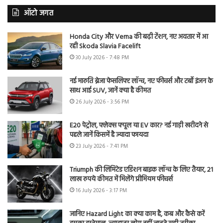
ऑटो जगत
Honda City और Verna की बढ़ी टेंशन, नए अवतार में आ
रही Skoda Slavia Facelift
30 July 2026 - 7:48 PM
नई मारुति ब्रेजा फेसलिफ्ट लॉन्च, नए फीचर्स और टर्बो इंजन के
साथ आई SUV, जानें क्या है कीमत
26 July 2026 - 3:56 PM
E20 पेट्रोल, फ्लेक्स फ्यूल या EV कार? नई गाड़ी खरीदने से
पहले जानें किसमें है ज्यादा फायदा
23 July 2026 - 7:41 PM
Triumph की लिमिटेड एडिशन बाइक लॉन्च के लिए तैयार, 21
लाख रुपये कीमत में मिलेंगे प्रीमियम फीचर्स
16 July 2026 - 3:17 PM
जानिए Hazard Light का क्या काम है, कब और कैसे करें