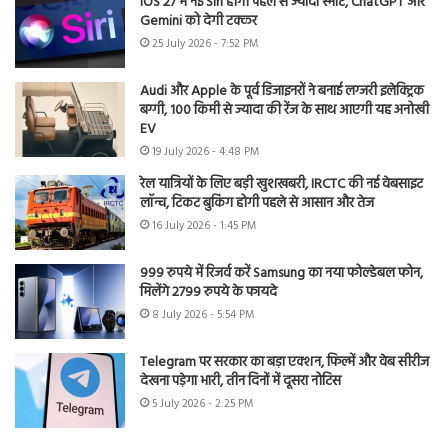
iOS 27 में नई Siri होगी पहले से ज्यादा स्मार्ट, ChatGPT और
Gemini को देगी टक्कर
25 July 2026 - 7:52 PM
Audi और Apple के पूर्व डिजाइनरों ने बनाई लग्जरी इलेक्ट्रिक
बग्गी, 100 किमी से ज्यादा की रेंज के साथ आएगी यह अनोखी
EV
19 July 2026 - 4:48 PM
रेल यात्रियों के लिए बड़ी खुशखबरी, IRCTC की नई वेबसाइट
लॉन्च, टिकट बुकिंग होगी पहले से आसान और तेज
16 July 2026 - 1:45 PM
999 रुपये में रिजर्व करें Samsung का नया फोल्डेबल फोन,
मिलेंगे 2799 रुपये के फायदे
8 July 2026 - 5:54 PM
Telegram पर सरकार का बड़ा एक्शन, फिल्में और वेब सीरीज
देखना पड़ेगा भारी, तीन दिनों में दूसरा नोटिस
5 July 2026 - 2:25 PM