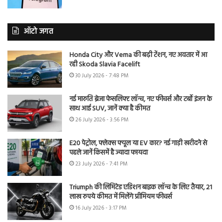
ऑटो जगत
Honda City और Verna की बढ़ी टेंशन, नए अवतार में आ
रही Skoda Slavia Facelift
30 July 2026 - 7:48 PM
नई मारुति ब्रेजा फेसलिफ्ट लॉन्च, नए फीचर्स और टर्बो इंजन के
साथ आई SUV, जानें क्या है कीमत
26 July 2026 - 3:56 PM
E20 पेट्रोल, फ्लेक्स फ्यूल या EV कार? नई गाड़ी खरीदने से
पहले जानें किसमें है ज्यादा फायदा
23 July 2026 - 7:41 PM
Triumph की लिमिटेड एडिशन बाइक लॉन्च के लिए तैयार, 21
लाख रुपये कीमत में मिलेंगे प्रीमियम फीचर्स
16 July 2026 - 3:17 PM