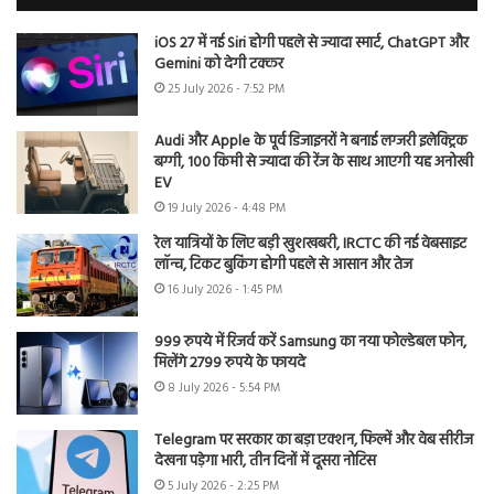
iOS 27 में नई Siri होगी पहले से ज्यादा स्मार्ट, ChatGPT और
Gemini को देगी टक्कर
25 July 2026 - 7:52 PM
Audi और Apple के पूर्व डिजाइनरों ने बनाई लग्जरी इलेक्ट्रिक
बग्गी, 100 किमी से ज्यादा की रेंज के साथ आएगी यह अनोखी
EV
19 July 2026 - 4:48 PM
रेल यात्रियों के लिए बड़ी खुशखबरी, IRCTC की नई वेबसाइट
लॉन्च, टिकट बुकिंग होगी पहले से आसान और तेज
16 July 2026 - 1:45 PM
999 रुपये में रिजर्व करें Samsung का नया फोल्डेबल फोन,
मिलेंगे 2799 रुपये के फायदे
8 July 2026 - 5:54 PM
Telegram पर सरकार का बड़ा एक्शन, फिल्में और वेब सीरीज
देखना पड़ेगा भारी, तीन दिनों में दूसरा नोटिस
5 July 2026 - 2:25 PM