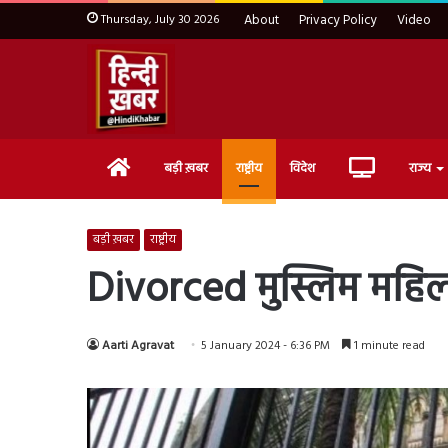
Thursday, July 30 2026
About
Privacy Policy
Video
Home
Live
बड़ी ख़बर
राष्ट्रीय
विदेश
राज्य
TV
बड़ी ख़बर
राष्ट्रीय
Divorced मुस्लिम महिला
Aarti Agravat
5 January 2024 - 6:36 PM
1 minute read