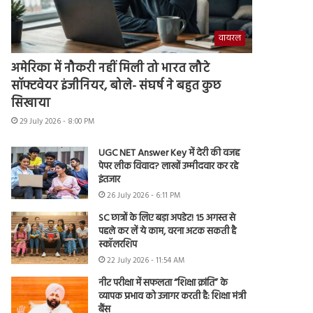
वायरल
अमेरिका में नौकरी नहीं मिली तो भारत लौटे
सॉफ्टवेयर इंजीनियर, बोले- संघर्ष ने बहुत कुछ
सिखाया
29 July 2026 - 8:00 PM
UGC NET Answer Key में देरी की वजह
पेपर लीक विवाद? लाखों उम्मीदवार कर रहे
इंतजार
26 July 2026 - 6:11 PM
SC छात्रों के लिए बड़ा अपडेट! 15 अगस्त से
पहले कर लें ये काम, वरना अटक सकती है
स्कॉलरशिप
22 July 2026 - 11:54 AM
नीट परीक्षा में सफलता “शिक्षा क्रांति” के
व्यापक प्रभाव को उजागर करती है: शिक्षा मंत्री
बैंस