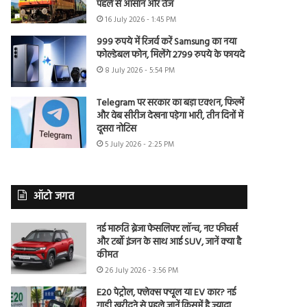
पहले से आसान और तेज
16 July 2026 - 1:45 PM
999 रुपये में रिजर्व करें Samsung का नया
फोल्डेबल फोन, मिलेंगे 2799 रुपये के फायदे
8 July 2026 - 5:54 PM
Telegram पर सरकार का बड़ा एक्शन, फिल्में
और वेब सीरीज देखना पड़ेगा भारी, तीन दिनों में
दूसरा नोटिस
5 July 2026 - 2:25 PM
ऑटो जगत
नई मारुति ब्रेजा फेसलिफ्ट लॉन्च, नए फीचर्स
और टर्बो इंजन के साथ आई SUV, जानें क्या है
कीमत
26 July 2026 - 3:56 PM
E20 पेट्रोल, फ्लेक्स फ्यूल या EV कार? नई
गाड़ी खरीदने से पहले जानें किसमें है ज्यादा