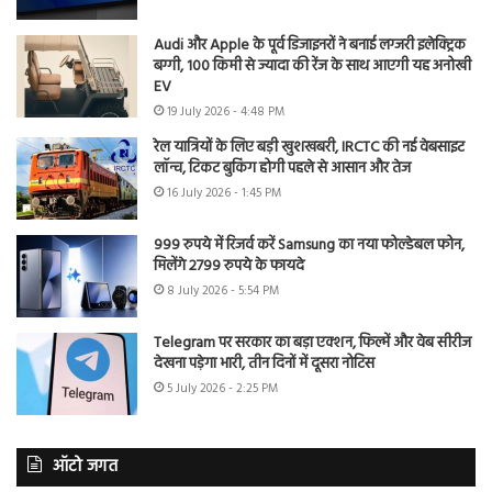
Audi और Apple के पूर्व डिजाइनरों ने बनाई लग्जरी इलेक्ट्रिक
बग्गी, 100 किमी से ज्यादा की रेंज के साथ आएगी यह अनोखी
EV
19 July 2026 - 4:48 PM
रेल यात्रियों के लिए बड़ी खुशखबरी, IRCTC की नई वेबसाइट
लॉन्च, टिकट बुकिंग होगी पहले से आसान और तेज
16 July 2026 - 1:45 PM
999 रुपये में रिजर्व करें Samsung का नया फोल्डेबल फोन,
मिलेंगे 2799 रुपये के फायदे
8 July 2026 - 5:54 PM
Telegram पर सरकार का बड़ा एक्शन, फिल्में और वेब सीरीज
देखना पड़ेगा भारी, तीन दिनों में दूसरा नोटिस
5 July 2026 - 2:25 PM
ऑटो जगत