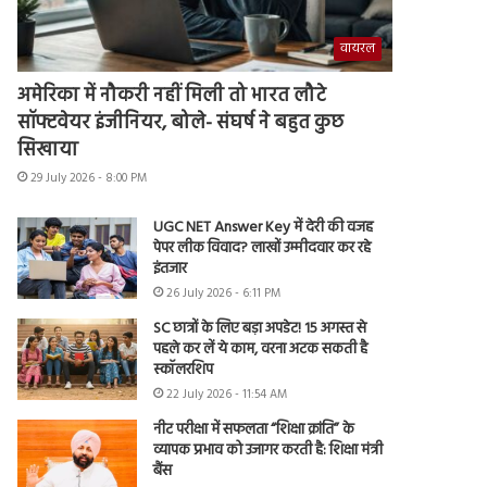
वायरल
अमेरिका में नौकरी नहीं मिली तो भारत लौटे
सॉफ्टवेयर इंजीनियर, बोले- संघर्ष ने बहुत कुछ
सिखाया
29 July 2026 - 8:00 PM
UGC NET Answer Key में देरी की वजह
पेपर लीक विवाद? लाखों उम्मीदवार कर रहे
इंतजार
26 July 2026 - 6:11 PM
SC छात्रों के लिए बड़ा अपडेट! 15 अगस्त से
पहले कर लें ये काम, वरना अटक सकती है
स्कॉलरशिप
22 July 2026 - 11:54 AM
नीट परीक्षा में सफलता “शिक्षा क्रांति” के
व्यापक प्रभाव को उजागर करती है: शिक्षा मंत्री
बैंस