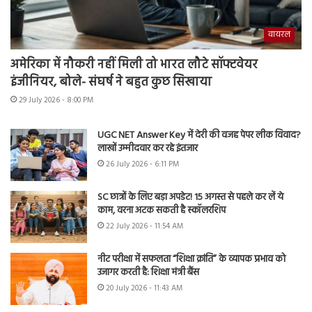
वायरल
अमेरिका में नौकरी नहीं मिली तो भारत लौटे सॉफ्टवेयर
इंजीनियर, बोले- संघर्ष ने बहुत कुछ सिखाया
29 July 2026 - 8:00 PM
UGC NET Answer Key में देरी की वजह पेपर लीक विवाद?
लाखों उम्मीदवार कर रहे इंतजार
26 July 2026 - 6:11 PM
SC छात्रों के लिए बड़ा अपडेट! 15 अगस्त से पहले कर लें ये
काम, वरना अटक सकती है स्कॉलरशिप
22 July 2026 - 11:54 AM
नीट परीक्षा में सफलता “शिक्षा क्रांति” के व्यापक प्रभाव को
उजागर करती है: शिक्षा मंत्री बैंस
20 July 2026 - 11:43 AM