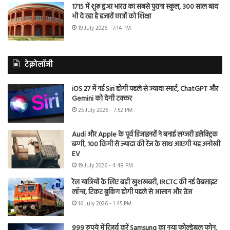
1715 में शुरू हुआ भारत का सबसे पुराना स्कूल, 300 साल बाद
भी दे रहा है हजारों छात्रों को शिक्षा
19 July 2026 - 7:14 PM
टेक्नोलॉजी
iOS 27 में नई Siri होगी पहले से ज्यादा स्मार्ट, ChatGPT और
Gemini को देगी टक्कर
25 July 2026 - 7:52 PM
Audi और Apple के पूर्व डिजाइनरों ने बनाई लग्जरी इलेक्ट्रिक
बग्गी, 100 किमी से ज्यादा की रेंज के साथ आएगी यह अनोखी
EV
19 July 2026 - 4:48 PM
रेल यात्रियों के लिए बड़ी खुशखबरी, IRCTC की नई वेबसाइट
लॉन्च, टिकट बुकिंग होगी पहले से आसान और तेज
16 July 2026 - 1:45 PM
999 रुपये में रिजर्व करें Samsung का नया फोल्डेबल फोन,