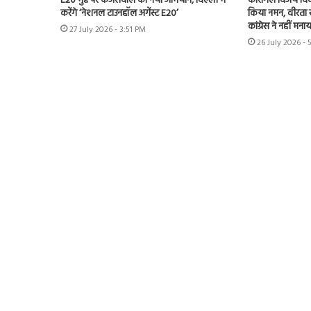
E20 मुद्दे पर केजरीवाल का नया अभियान, दिल्ली में
कारगिल विजय दिव
करेंगे ‘नेशनल टाउनहॉल अगेंस्ट E20’
किया नमन, वीरता स
कांग्रेस ने नहीं म
27 July 2026 - 3:51 PM
26 July 2026 -