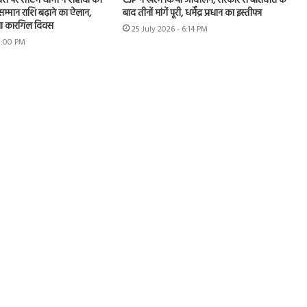
स पर सीएम धामी ने शहीदों को
CJP ने खत्म किया आंदोलन, सरकार से बातचीत के
म्मान राशि बढ़ाने का ऐलान,
बाद तीनों मांगें पूरी, धर्मेंद्र प्रधान का इस्तीफा
नाया कारगिल दिवस
25 July 2026 - 6:14 PM
 5:00 PM