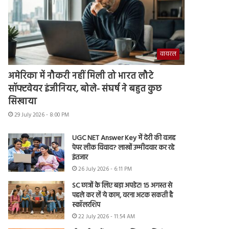
वायरल
अमेरिका में नौकरी नहीं मिली तो भारत लौटे
सॉफ्टवेयर इंजीनियर, बोले- संघर्ष ने बहुत कुछ
सिखाया
29 July 2026 - 8:00 PM
UGC NET Answer Key में देरी की वजह
पेपर लीक विवाद? लाखों उम्मीदवार कर रहे
इंतजार
26 July 2026 - 6:11 PM
SC छात्रों के लिए बड़ा अपडेट! 15 अगस्त से
पहले कर लें ये काम, वरना अटक सकती है
स्कॉलरशिप
22 July 2026 - 11:54 AM