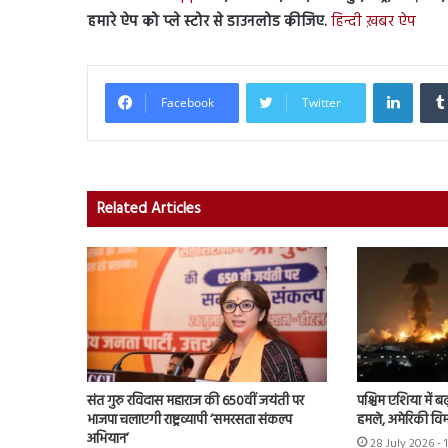
हमारे ऐप को प्ले स्टोर से डाउनलोड कीजिए.
हिन्दी ख़बर ऐप
Linked
Facebook
Twitter
Related Articles
संत गुरु रविदास महाराज की 650वीं जयंती पर
पश्चिम एशिया में बढ़
भाजपा चलाएगी राष्ट्रव्यापी ‘समरसता संकल्प
हमले, अमेरिकी विम
अभियान’
28 July 2026 - 