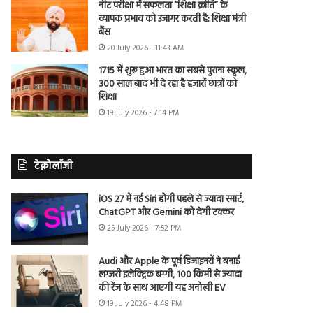
नीट परीक्षा में सफलता “शिक्षा क्रांति” के
व्यापक प्रभाव को उजागर करती है: शिक्षा मंत्री
बैंस
20 July 2026 - 11:43 AM
1715 में शुरू हुआ भारत का सबसे पुराना स्कूल,
300 साल बाद भी दे रहा है हजारों छात्रों को
शिक्षा
19 July 2026 - 7:14 PM
टेक्नोलॉजी
iOS 27 में नई Siri होगी पहले से ज्यादा स्मार्ट,
ChatGPT और Gemini को देगी टक्कर
25 July 2026 - 7:52 PM
Audi और Apple के पूर्व डिजाइनरों ने बनाई
लग्जरी इलेक्ट्रिक बग्गी, 100 किमी से ज्यादा
की रेंज के साथ आएगी यह अनोखी EV
19 July 2026 - 4:48 PM