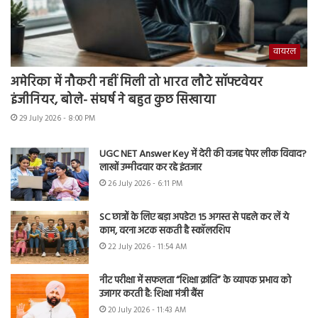
वायरल
अमेरिका में नौकरी नहीं मिली तो भारत लौटे सॉफ्टवेयर
इंजीनियर, बोले- संघर्ष ने बहुत कुछ सिखाया
29 July 2026 - 8:00 PM
UGC NET Answer Key में देरी की वजह पेपर लीक विवाद?
लाखों उम्मीदवार कर रहे इंतजार
26 July 2026 - 6:11 PM
SC छात्रों के लिए बड़ा अपडेट! 15 अगस्त से पहले कर लें ये
काम, वरना अटक सकती है स्कॉलरशिप
22 July 2026 - 11:54 AM
नीट परीक्षा में सफलता “शिक्षा क्रांति” के व्यापक प्रभाव को
उजागर करती है: शिक्षा मंत्री बैंस
20 July 2026 - 11:43 AM