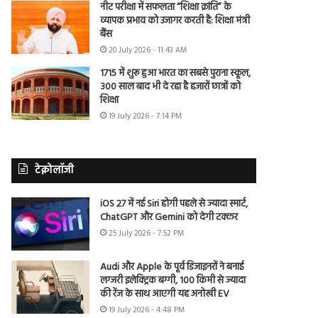
नीट परीक्षा में सफलता “शिक्षा क्रांति” के
व्यापक प्रभाव को उजागर करती है: शिक्षा मंत्री
बैंस
20 July 2026 - 11:43 AM
1715 में शुरू हुआ भारत का सबसे पुराना स्कूल,
300 साल बाद भी दे रहा है हजारों छात्रों को
शिक्षा
19 July 2026 - 7:14 PM
टेक्नोलॉजी
iOS 27 में नई Siri होगी पहले से ज्यादा स्मार्ट,
ChatGPT और Gemini को देगी टक्कर
25 July 2026 - 7:52 PM
Audi और Apple के पूर्व डिजाइनरों ने बनाई
लग्जरी इलेक्ट्रिक बग्गी, 100 किमी से ज्यादा
की रेंज के साथ आएगी यह अनोखी EV
19 July 2026 - 4:48 PM