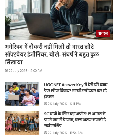
वायरल
अमेरिका में नौकरी नहीं मिली तो भारत लौटे
सॉफ्टवेयर इंजीनियर, बोले- संघर्ष ने बहुत कुछ
सिखाया
29 July 2026 - 8:00 PM
UGC NET Answer Key में देरी की वजह
पेपर लीक विवाद? लाखों उम्मीदवार कर रहे
इंतजार
26 July 2026 - 6:11 PM
SC छात्रों के लिए बड़ा अपडेट! 15 अगस्त से
पहले कर लें ये काम, वरना अटक सकती है
स्कॉलरशिप
22 July 2026 - 11:54 AM