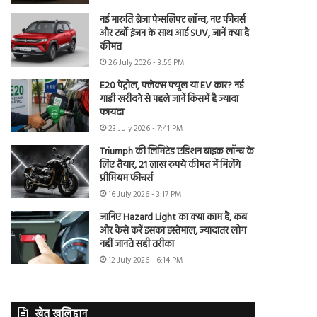
नई मारुति ब्रेजा फेसलिफ्ट लॉन्च, नए फीचर्स
और टर्बो इंजन के साथ आई SUV, जानें क्या है
कीमत
26 July 2026 - 3:56 PM
E20 पेट्रोल, फ्लेक्स फ्यूल या EV कार? नई
गाड़ी खरीदने से पहले जानें किसमें है ज्यादा
फायदा
23 July 2026 - 7:41 PM
Triumph की लिमिटेड एडिशन बाइक लॉन्च के
लिए तैयार, 21 लाख रुपये कीमत में मिलेंगे
प्रीमियम फीचर्स
16 July 2026 - 3:17 PM
जानिए Hazard Light का क्या काम है, कब
और कैसे करें इसका इस्तेमाल, ज्यादातर लोग
नहीं जानते सही तरीका
12 July 2026 - 6:14 PM
खेत खलिहान