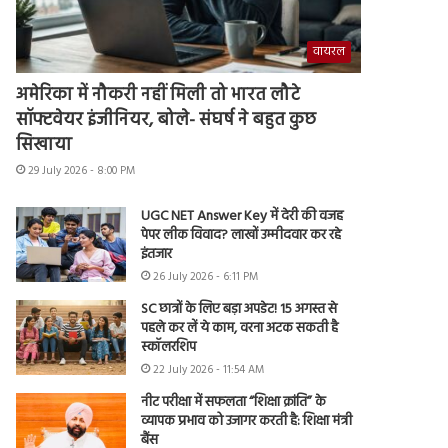
वायरल
अमेरिका में नौकरी नहीं मिली तो भारत लौटे
सॉफ्टवेयर इंजीनियर, बोले- संघर्ष ने बहुत कुछ
सिखाया
29 July 2026 - 8:00 PM
UGC NET Answer Key में देरी की वजह
पेपर लीक विवाद? लाखों उम्मीदवार कर रहे
इंतजार
26 July 2026 - 6:11 PM
SC छात्रों के लिए बड़ा अपडेट! 15 अगस्त से
पहले कर लें ये काम, वरना अटक सकती है
स्कॉलरशिप
22 July 2026 - 11:54 AM
नीट परीक्षा में सफलता “शिक्षा क्रांति” के
व्यापक प्रभाव को उजागर करती है: शिक्षा मंत्री
बैंस