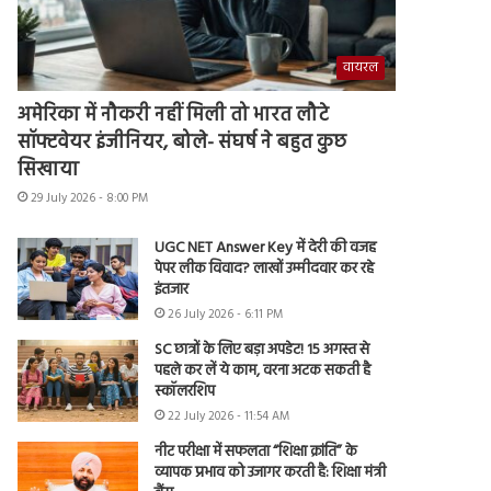
वायरल
अमेरिका में नौकरी नहीं मिली तो भारत लौटे
सॉफ्टवेयर इंजीनियर, बोले- संघर्ष ने बहुत कुछ
सिखाया
29 July 2026 - 8:00 PM
UGC NET Answer Key में देरी की वजह
पेपर लीक विवाद? लाखों उम्मीदवार कर रहे
इंतजार
26 July 2026 - 6:11 PM
SC छात्रों के लिए बड़ा अपडेट! 15 अगस्त से
पहले कर लें ये काम, वरना अटक सकती है
स्कॉलरशिप
22 July 2026 - 11:54 AM
नीट परीक्षा में सफलता “शिक्षा क्रांति” के
व्यापक प्रभाव को उजागर करती है: शिक्षा मंत्री