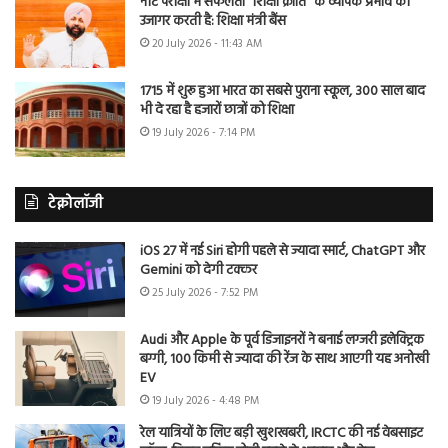
नीट परीक्षा में सफलता “शिक्षा क्रांति” के व्यापक प्रभाव को
उजागर करती है: शिक्षा मंत्री बैंस
20 July 2026 - 11:43 AM
1715 में शुरू हुआ भारत का सबसे पुराना स्कूल, 300 साल बाद
भी दे रहा है हजारों छात्रों को शिक्षा
19 July 2026 - 7:14 PM
टेक्नोलॉजी
iOS 27 में नई Siri होगी पहले से ज्यादा स्मार्ट, ChatGPT और
Gemini को देगी टक्कर
25 July 2026 - 7:52 PM
Audi और Apple के पूर्व डिजाइनरों ने बनाई लग्जरी इलेक्ट्रिक
बग्गी, 100 किमी से ज्यादा की रेंज के साथ आएगी यह अनोखी
EV
19 July 2026 - 4:48 PM
रेल यात्रियों के लिए बड़ी खुशखबरी, IRCTC की नई वेबसाइट