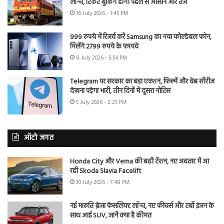
लॉन्च, टिकट बुकिंग होगी पहले से आसान और तेज
16 July 2026 - 1:45 PM
999 रुपये में रिजर्व करें Samsung का नया फोल्डेबल फोन,
मिलेंगे 2799 रुपये के फायदे
8 July 2026 - 5:54 PM
Telegram पर सरकार का बड़ा एक्शन, फिल्में और वेब सीरीज
देखना पड़ेगा भारी, तीन दिनों में दूसरा नोटिस
5 July 2026 - 2:25 PM
ऑटो जगत
Honda City और Verna की बढ़ी टेंशन, नए अवतार में आ
रही Skoda Slavia Facelift
30 July 2026 - 7:48 PM
नई मारुति ब्रेजा फेसलिफ्ट लॉन्च, नए फीचर्स और टर्बो इंजन के
साथ आई SUV, जानें क्या है कीमत