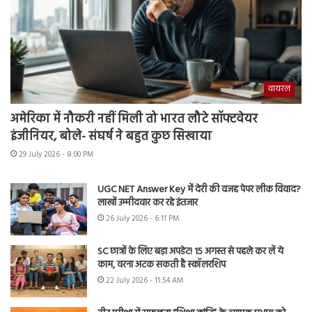
वायरल
अमेरिका में नौकरी नहीं मिली तो भारत लौटे सॉफ्टवेयर
इंजीनियर, बोले- संघर्ष ने बहुत कुछ सिखाया
29 July 2026 - 8:00 PM
UGC NET Answer Key में देरी की वजह पेपर लीक विवाद?
लाखों उम्मीदवार कर रहे इंतजार
26 July 2026 - 6:11 PM
SC छात्रों के लिए बड़ा अपडेट! 15 अगस्त से पहले कर लें ये
काम, वरना अटक सकती है स्कॉलरशिप
22 July 2026 - 11:54 AM