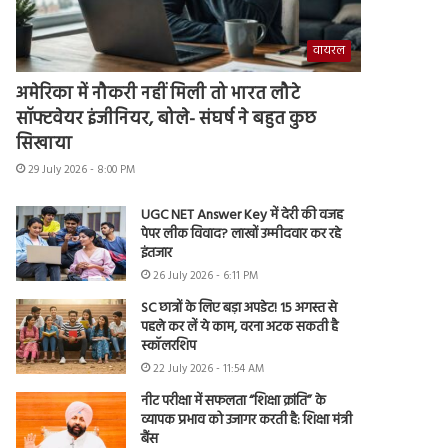
वायरल
अमेरिका में नौकरी नहीं मिली तो भारत लौटे
सॉफ्टवेयर इंजीनियर, बोले- संघर्ष ने बहुत कुछ
सिखाया
29 July 2026 - 8:00 PM
UGC NET Answer Key में देरी की वजह
पेपर लीक विवाद? लाखों उम्मीदवार कर रहे
इंतजार
26 July 2026 - 6:11 PM
SC छात्रों के लिए बड़ा अपडेट! 15 अगस्त से
पहले कर लें ये काम, वरना अटक सकती है
स्कॉलरशिप
22 July 2026 - 11:54 AM
नीट परीक्षा में सफलता “शिक्षा क्रांति” के
व्यापक प्रभाव को उजागर करती है: शिक्षा मंत्री
बैंस