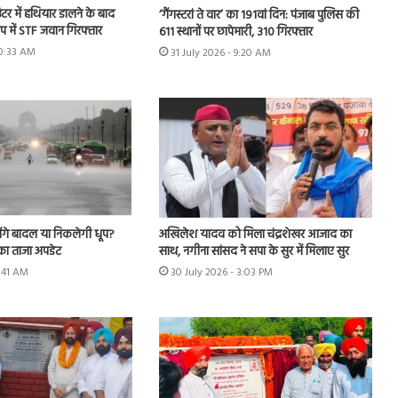
टर में हथियार डालने के बाद
‘गैंगस्टरां ते वार’ का 191वां दिन: पंजाब पुलिस की
प में STF जवान गिरफ्तार
611 स्थानों पर छापेमारी, 310 गिरफ्तार
10:33 AM
31 July 2026 - 9:20 AM
ेंगे बादल या निकलेगी धूप?
अखिलेश यादव को मिला चंद्रशेखर आजाद का
का ताजा अपडेट
साथ, नगीना सांसद ने सपा के सुर में मिलाए सुर
7:41 AM
30 July 2026 - 3:03 PM