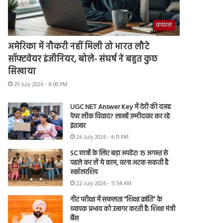
वायरल
अमेरिका में नौकरी नहीं मिली तो भारत लौटे
सॉफ्टवेयर इंजीनियर, बोले- संघर्ष ने बहुत कुछ
सिखाया
29 July 2026 - 8:00 PM
UGC NET Answer Key में देरी की वजह
पेपर लीक विवाद? लाखों उम्मीदवार कर रहे
इंतजार
26 July 2026 - 6:11 PM
SC छात्रों के लिए बड़ा अपडेट! 15 अगस्त से
पहले कर लें ये काम, वरना अटक सकती है
स्कॉलरशिप
22 July 2026 - 11:54 AM
नीट परीक्षा में सफलता “शिक्षा क्रांति” के
व्यापक प्रभाव को उजागर करती है: शिक्षा मंत्री
बैंस