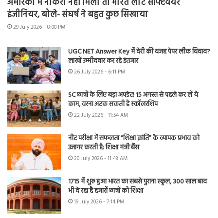
अमेरिका में नौकरी नहीं मिली तो भारत लौटे सॉफ्टवेयर
इंजीनियर, बोले- संघर्ष ने बहुत कुछ सिखाया
29 July 2026 - 8:00 PM
UGC NET Answer Key में देरी की वजह पेपर लीक विवाद?
लाखों उम्मीदवार कर रहे इंतजार
26 July 2026 - 6:11 PM
SC छात्रों के लिए बड़ा अपडेट! 15 अगस्त से पहले कर लें ये
काम, वरना अटक सकती है स्कॉलरशिप
22 July 2026 - 11:54 AM
नीट परीक्षा में सफलता “शिक्षा क्रांति” के व्यापक प्रभाव को
उजागर करती है: शिक्षा मंत्री बैंस
20 July 2026 - 11:43 AM
1715 में शुरू हुआ भारत का सबसे पुराना स्कूल, 300 साल बाद
भी दे रहा है हजारों छात्रों को शिक्षा
19 July 2026 - 7:14 PM