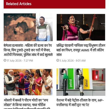
Related Articles
बेमेतरा हत्याकांड : महिला की हत्या कर रेप
प्रसिद्ध पंडवानी गायिका पद्म विभूषण तीजन
किया, फिर टुकड़े-टुकड़े कर नदी में फेंका,
बाई का निधन, रायपुर AIIMS में ली अंतिम
आरोपी गिरफ्तार, पुलिस जांच में कई खुलासे
सांस
17 July 2026 - 7:27 PM
5 July 2026 - 9:01 AM
ओस्लो में बच्चों ने पीएम मोदी का “जय
देशभर में बढ़े पेट्रोल-डीजल के दाम, MP-
जोहार” से किया स्वागत, नाचा नॉर्डिक
छत्तीसगढ़ में जारी हुए नए रेट