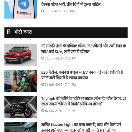
देखना पड़ेगा भारी, तीन दिनों में दूसरा नोटिस
5 July 2026 - 2:25 PM
ऑटो जगत
नई मारुति ब्रेजा फेसलिफ्ट लॉन्च, नए फीचर्स और टर्बो इंजन के
साथ आई SUV, जानें क्या है कीमत
26 July 2026 - 3:56 PM
E20 पेट्रोल, फ्लेक्स फ्यूल या EV कार? नई गाड़ी खरीदने से
पहले जानें किसमें है ज्यादा फायदा
23 July 2026 - 7:41 PM
Triumph की लिमिटेड एडिशन बाइक लॉन्च के लिए तैयार, 21
लाख रुपये कीमत में मिलेंगे प्रीमियम फीचर्स
16 July 2026 - 3:17 PM
जानिए Hazard Light का क्या काम है, कब और कैसे करें
इसका इस्तेमाल, ज्यादातर लोग नहीं जानते सही तरीका