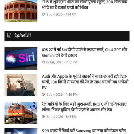
1715 में शुरू हुआ भारत का सबसे पुराना स्कूल, 300 साल बाद
भी दे रहा है हजारों छात्रों को शिक्षा
19 July 2026 - 7:14 PM
टेक्नोलॉजी
iOS 27 में नई Siri होगी पहले से ज्यादा स्मार्ट, ChatGPT और
Gemini को देगी टक्कर
25 July 2026 - 7:52 PM
Audi और Apple के पूर्व डिजाइनरों ने बनाई लग्जरी इलेक्ट्रिक
बग्गी, 100 किमी से ज्यादा की रेंज के साथ आएगी यह अनोखी
EV
19 July 2026 - 4:48 PM
रेल यात्रियों के लिए बड़ी खुशखबरी, IRCTC की नई वेबसाइट
लॉन्च, टिकट बुकिंग होगी पहले से आसान और तेज
16 July 2026 - 1:45 PM
999 रुपये में रिजर्व करें Samsung का नया फोल्डेबल फोन,