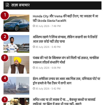
ताज़ा समाचार
Honda City और Verna की बढ़ी टेंशन, नए अवतार में आ
रही Skoda Slavia Facelift
30 July 2026 - 7:48 PM
अजिंक्य रहाणे ने लिया संन्यास, लेकिन कप्तानी का ये रिकॉर्ड
आज तक कोई नहीं तोड़ पाया
30 July 2026 - 6:40 PM
पंजाब की नशे के खिलाफ जंग को मिली नई ताकत, मानसिक
स्वास्थ्य लीडर्स संभालेंगे मोर्चा
30 July 2026 - 6:06 PM
ईरान-अमेरिका तनाव का असर अब मिस्र तक, दमियाता पोर्ट पर
ड्रोन हमले से गैस टैंकर में लगी आग
30 July 2026 - 5:42 PM
अमित शाह या तो जवाब दें या…., बेकसूर बच्चों पर बरसाई
लाठियां, नए बिल में कुछ भी नया नहीं- खड़गे