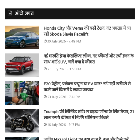
ऑटो जगत
Honda City और Verna की बढ़ी टेंशन, नए अवतार में आ
रही Skoda Slavia Facelift
30 July 2026 - 7:48 PM
नई मारुति ब्रेजा फेसलिफ्ट लॉन्च, नए फीचर्स और टर्बो इंजन के
साथ आई SUV, जानें क्या है कीमत
26 July 2026 - 3:56 PM
E20 पेट्रोल, फ्लेक्स फ्यूल या EV कार? नई गाड़ी खरीदने से
पहले जानें किसमें है ज्यादा फायदा
23 July 2026 - 7:41 PM
Triumph की लिमिटेड एडिशन बाइक लॉन्च के लिए तैयार, 21
लाख रुपये कीमत में मिलेंगे प्रीमियम फीचर्स
16 July 2026 - 3:17 PM
जानिए Hazard Light का क्या काम है, कब और कैसे करें