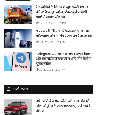
रेल यात्रियों के लिए बड़ी खुशखबरी, IRCTC
की नई वेबसाइट लॉन्च, टिकट बुकिंग होगी
पहले से आसान और तेज
16 July 2026 - 1:45 PM
999 रुपये में रिजर्व करें Samsung का नया
फोल्डेबल फोन, मिलेंगे 2799 रुपये के फायदे
8 July 2026 - 5:54 PM
Telegram पर सरकार का बड़ा एक्शन, फिल्में
और वेब सीरीज देखना पड़ेगा भारी, तीन दिनों में
दूसरा नोटिस
5 July 2026 - 2:25 PM
ऑटो जगत
नई मारुति ब्रेजा फेसलिफ्ट लॉन्च, नए फीचर्स
और टर्बो इंजन के साथ आई SUV, जानें क्या है
कीमत