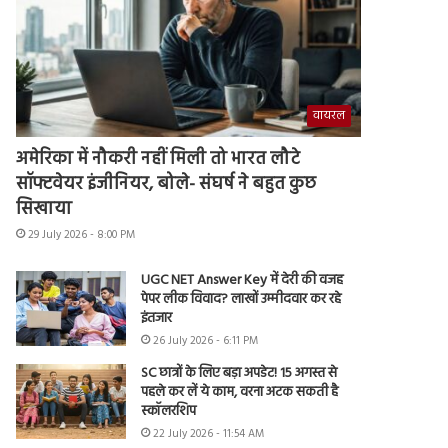
वायरल
अमेरिका में नौकरी नहीं मिली तो भारत लौटे
सॉफ्टवेयर इंजीनियर, बोले- संघर्ष ने बहुत कुछ
सिखाया
29 July 2026 - 8:00 PM
UGC NET Answer Key में देरी की वजह
पेपर लीक विवाद? लाखों उम्मीदवार कर रहे
इंतजार
26 July 2026 - 6:11 PM
SC छात्रों के लिए बड़ा अपडेट! 15 अगस्त से
पहले कर लें ये काम, वरना अटक सकती है
स्कॉलरशिप
22 July 2026 - 11:54 AM