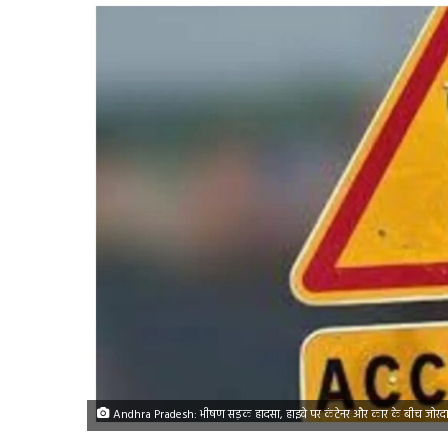
Andhra Pradesh: भीषण सड़क हादसा, हाइवे पर कंटेनर और कार के बीच जोरदा