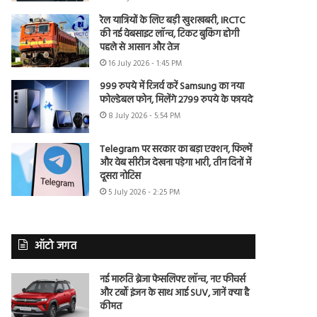
रेल यात्रियों के लिए बड़ी खुशखबरी, IRCTC
की नई वेबसाइट लॉन्च, टिकट बुकिंग होगी
पहले से आसान और तेज
16 July 2026 - 1:45 PM
999 रुपये में रिजर्व करें Samsung का नया
फोल्डेबल फोन, मिलेंगे 2799 रुपये के फायदे
8 July 2026 - 5:54 PM
Telegram पर सरकार का बड़ा एक्शन, फिल्में
और वेब सीरीज देखना पड़ेगा भारी, तीन दिनों में
दूसरा नोटिस
5 July 2026 - 2:25 PM
ऑटो जगत
नई मारुति ब्रेजा फेसलिफ्ट लॉन्च, नए फीचर्स
और टर्बो इंजन के साथ आई SUV, जानें क्या है
कीमत