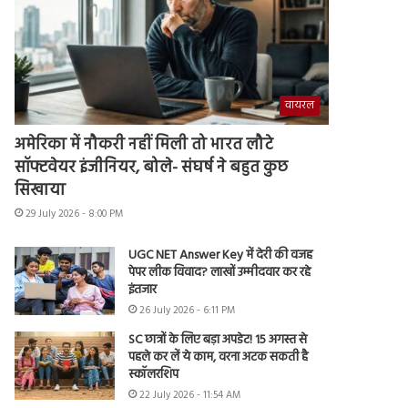
वायरल
अमेरिका में नौकरी नहीं मिली तो भारत लौटे
सॉफ्टवेयर इंजीनियर, बोले- संघर्ष ने बहुत कुछ
सिखाया
29 July 2026 - 8:00 PM
UGC NET Answer Key में देरी की वजह
पेपर लीक विवाद? लाखों उम्मीदवार कर रहे
इंतजार
26 July 2026 - 6:11 PM
SC छात्रों के लिए बड़ा अपडेट! 15 अगस्त से
पहले कर लें ये काम, वरना अटक सकती है
स्कॉलरशिप
22 July 2026 - 11:54 AM