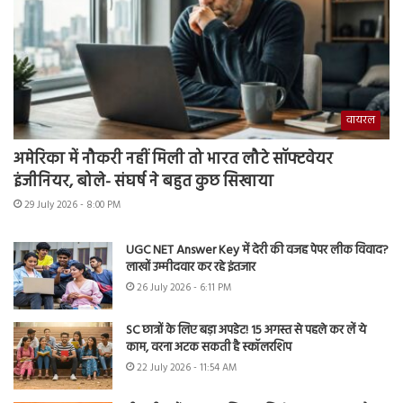
वायरल
अमेरिका में नौकरी नहीं मिली तो भारत लौटे सॉफ्टवेयर
इंजीनियर, बोले- संघर्ष ने बहुत कुछ सिखाया
29 July 2026 - 8:00 PM
UGC NET Answer Key में देरी की वजह पेपर लीक विवाद?
लाखों उम्मीदवार कर रहे इंतजार
26 July 2026 - 6:11 PM
SC छात्रों के लिए बड़ा अपडेट! 15 अगस्त से पहले कर लें ये
काम, वरना अटक सकती है स्कॉलरशिप
22 July 2026 - 11:54 AM