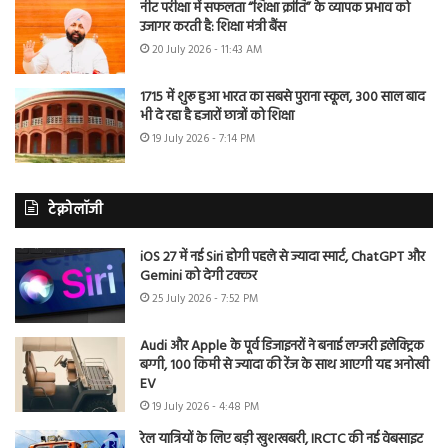
नीट परीक्षा में सफलता “शिक्षा क्रांति” के व्यापक प्रभाव को
उजागर करती है: शिक्षा मंत्री बैंस
20 July 2026 - 11:43 AM
1715 में शुरू हुआ भारत का सबसे पुराना स्कूल, 300 साल बाद
भी दे रहा है हजारों छात्रों को शिक्षा
19 July 2026 - 7:14 PM
टेक्नोलॉजी
iOS 27 में नई Siri होगी पहले से ज्यादा स्मार्ट, ChatGPT और
Gemini को देगी टक्कर
25 July 2026 - 7:52 PM
Audi और Apple के पूर्व डिजाइनरों ने बनाई लग्जरी इलेक्ट्रिक
बग्गी, 100 किमी से ज्यादा की रेंज के साथ आएगी यह अनोखी
EV
19 July 2026 - 4:48 PM
रेल यात्रियों के लिए बड़ी खुशखबरी, IRCTC की नई वेबसाइट