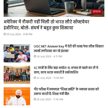
वायरल
अमेरिका में नौकरी नहीं मिली तो भारत लौटे सॉफ्टवेयर
इंजीनियर, बोले- संघर्ष ने बहुत कुछ सिखाया
29 July 2026 - 8:00 PM
UGC NET Answer Key में देरी की वजह पेपर लीक विवाद?
लाखों उम्मीदवार कर रहे इंतजार
26 July 2026 - 6:11 PM
SC छात्रों के लिए बड़ा अपडेट! 15 अगस्त से पहले कर लें ये
काम, वरना अटक सकती है स्कॉलरशिप
22 July 2026 - 11:54 AM
नीट परीक्षा में सफलता “शिक्षा क्रांति” के व्यापक प्रभाव को
उजागर करती है: शिक्षा मंत्री बैंस
20 July 2026 - 11:43 AM