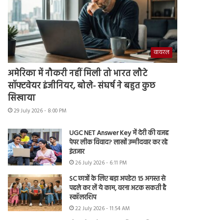
वायरल
अमेरिका में नौकरी नहीं मिली तो भारत लौटे
सॉफ्टवेयर इंजीनियर, बोले- संघर्ष ने बहुत कुछ
सिखाया
29 July 2026 - 8:00 PM
UGC NET Answer Key में देरी की वजह
पेपर लीक विवाद? लाखों उम्मीदवार कर रहे
इंतजार
26 July 2026 - 6:11 PM
SC छात्रों के लिए बड़ा अपडेट! 15 अगस्त से
पहले कर लें ये काम, वरना अटक सकती है
स्कॉलरशिप
22 July 2026 - 11:54 AM