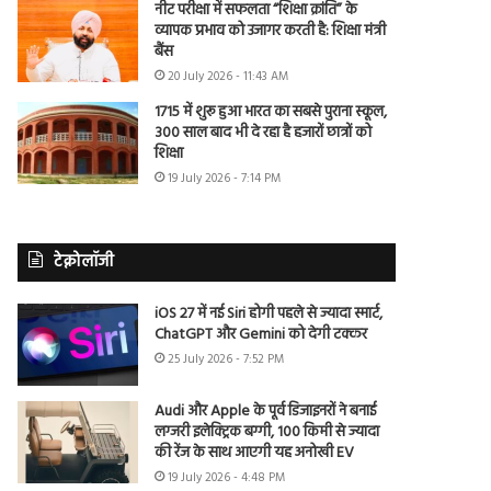
नीट परीक्षा में सफलता “शिक्षा क्रांति” के
व्यापक प्रभाव को उजागर करती है: शिक्षा मंत्री
बैंस
20 July 2026 - 11:43 AM
1715 में शुरू हुआ भारत का सबसे पुराना स्कूल,
300 साल बाद भी दे रहा है हजारों छात्रों को
शिक्षा
19 July 2026 - 7:14 PM
टेक्नोलॉजी
iOS 27 में नई Siri होगी पहले से ज्यादा स्मार्ट,
ChatGPT और Gemini को देगी टक्कर
25 July 2026 - 7:52 PM
Audi और Apple के पूर्व डिजाइनरों ने बनाई
लग्जरी इलेक्ट्रिक बग्गी, 100 किमी से ज्यादा
की रेंज के साथ आएगी यह अनोखी EV
19 July 2026 - 4:48 PM