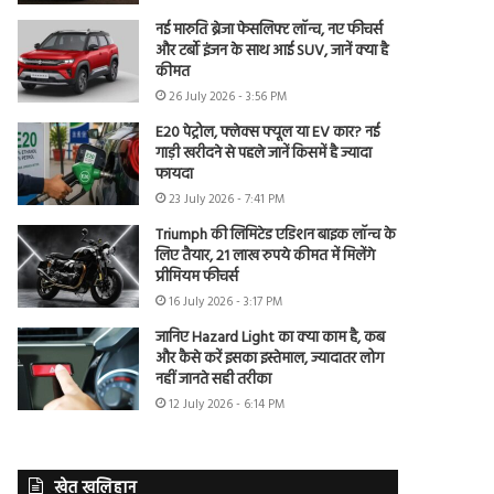
नई मारुति ब्रेजा फेसलिफ्ट लॉन्च, नए फीचर्स
और टर्बो इंजन के साथ आई SUV, जानें क्या है
कीमत
26 July 2026 - 3:56 PM
E20 पेट्रोल, फ्लेक्स फ्यूल या EV कार? नई
गाड़ी खरीदने से पहले जानें किसमें है ज्यादा
फायदा
23 July 2026 - 7:41 PM
Triumph की लिमिटेड एडिशन बाइक लॉन्च के
लिए तैयार, 21 लाख रुपये कीमत में मिलेंगे
प्रीमियम फीचर्स
16 July 2026 - 3:17 PM
जानिए Hazard Light का क्या काम है, कब
और कैसे करें इसका इस्तेमाल, ज्यादातर लोग
नहीं जानते सही तरीका
12 July 2026 - 6:14 PM
खेत खलिहान