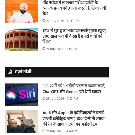
नीट परीक्षा में सफलता “शिक्षा क्रांति” के
व्यापक प्रभाव को उजागर करती है: शिक्षा मंत्री
बैंस
20 July 2026 - 11:43 AM
1715 में शुरू हुआ भारत का सबसे पुराना स्कूल,
300 साल बाद भी दे रहा है हजारों छात्रों को
शिक्षा
19 July 2026 - 7:14 PM
टेक्नोलॉजी
iOS 27 में नई Siri होगी पहले से ज्यादा स्मार्ट,
ChatGPT और Gemini को देगी टक्कर
25 July 2026 - 7:52 PM
Audi और Apple के पूर्व डिजाइनरों ने बनाई
लग्जरी इलेक्ट्रिक बग्गी, 100 किमी से ज्यादा
की रेंज के साथ आएगी यह अनोखी EV
19 July 2026 - 4:48 PM