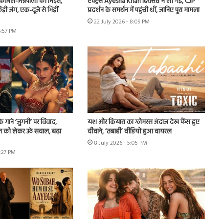
ं काजल-अम्रपाली की भिड़ंत,
एक्ट्रेस Ayesha Khan हिरासत में ली गईं, CJP
़ी जंग, एक-दूजे से भिड़ीं
प्रदर्शन के समर्थन में पहुंची थीं, जानिए पूरा मामला
22 July 2026 - 8:09 PM
6:57 PM
े गाने ‘जुगनी’ पर विवाद,
यश और कियारा का ग्लैमरस अंदाज देख फैंस हुए
न को लेकर उठे सवाल, बढ़ा
दीवाने, ‘तबाही’ वीडियो हुआ वायरल
8 July 2026 - 5:05 PM
7:27 PM