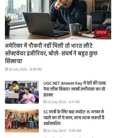
वायरल
अमेरिका में नौकरी नहीं मिली तो भारत लौटे
सॉफ्टवेयर इंजीनियर, बोले- संघर्ष ने बहुत कुछ
सिखाया
29 July 2026 - 8:00 PM
UGC NET Answer Key में देरी की वजह
पेपर लीक विवाद? लाखों उम्मीदवार कर रहे
इंतजार
26 July 2026 - 6:11 PM
SC छात्रों के लिए बड़ा अपडेट! 15 अगस्त से
पहले कर लें ये काम, वरना अटक सकती है
स्कॉलरशिप
22 July 2026 - 11:54 AM