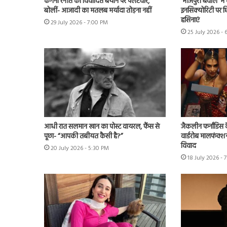
कंगना रनौत का विवादित बयान पर पलटवार,
‘भोजपुरी बवाल’ मे
बोलीं- आजादी का मतलब मर्यादा तोड़ना नहीं
इनसिक्योरिटी पर छिड
हसिनाएं
29 July 2026 - 7:00 PM
25 July 2026 - 
आधी रात सलमान खान का पोस्ट वायरल, फैंस से
जैकलीन फर्नांडिस क
पूछा- “आपकी तबीयत कैसी है?”
वार्डरोब मालफंक्श
विवाद
20 July 2026 - 5:30 PM
18 July 2026 - 