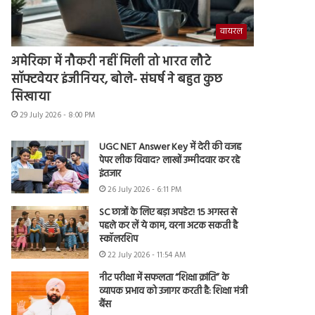
वायरल
अमेरिका में नौकरी नहीं मिली तो भारत लौटे
सॉफ्टवेयर इंजीनियर, बोले- संघर्ष ने बहुत कुछ
सिखाया
29 July 2026 - 8:00 PM
UGC NET Answer Key में देरी की वजह
पेपर लीक विवाद? लाखों उम्मीदवार कर रहे
इंतजार
26 July 2026 - 6:11 PM
SC छात्रों के लिए बड़ा अपडेट! 15 अगस्त से
पहले कर लें ये काम, वरना अटक सकती है
स्कॉलरशिप
22 July 2026 - 11:54 AM
नीट परीक्षा में सफलता “शिक्षा क्रांति” के
व्यापक प्रभाव को उजागर करती है: शिक्षा मंत्री
बैंस