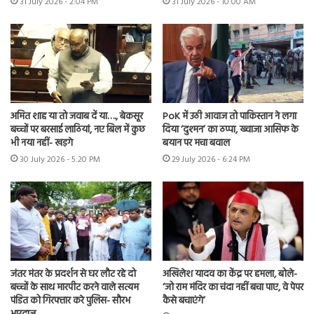
31 July 2026 - 2:04 PM
31 July 2026 - 10:00 AM
अमित शाह या तो जवाब दें या…., बेकसूर
PoK में उठी आवाज तो पाकिस्तान ने लगा
बच्चों पर बरसाई लाठियां, नए बिल में कुछ
दिया ‘दुश्मन’ का ठप्पा, ख्वाजा आसिफ के
भी नया नहीं- खड़गे
बयान पर मचा बवाल
30 July 2026 - 5:20 PM
29 July 2026 - 6:24 PM
जंतर मंतर के प्रदर्शन से घर लौट रहे दो
अखिलेश यादव का केंद्र पर हमला, बोले-
बच्चों के साथ मारपीट करने वाले सत्यम
‘जो राम मंदिर का चंदा नहीं बचा पाए, वे पेपर
पंडित को गिरफ्तार करे पुलिस- सौरभ
कैसे बचाएंगे’