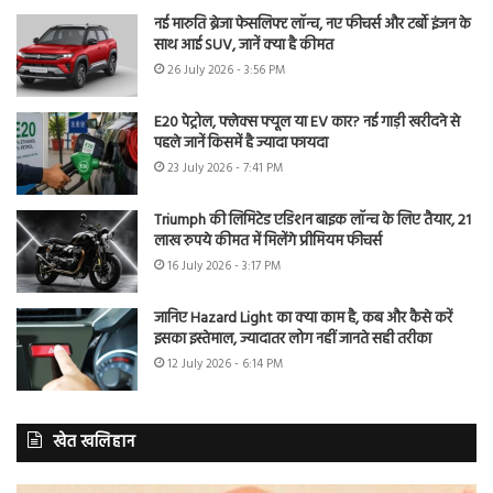
नई मारुति ब्रेजा फेसलिफ्ट लॉन्च, नए फीचर्स और टर्बो इंजन के
साथ आई SUV, जानें क्या है कीमत
26 July 2026 - 3:56 PM
E20 पेट्रोल, फ्लेक्स फ्यूल या EV कार? नई गाड़ी खरीदने से
पहले जानें किसमें है ज्यादा फायदा
23 July 2026 - 7:41 PM
Triumph की लिमिटेड एडिशन बाइक लॉन्च के लिए तैयार, 21
लाख रुपये कीमत में मिलेंगे प्रीमियम फीचर्स
16 July 2026 - 3:17 PM
जानिए Hazard Light का क्या काम है, कब और कैसे करें
इसका इस्तेमाल, ज्यादातर लोग नहीं जानते सही तरीका
12 July 2026 - 6:14 PM
खेत खलिहान