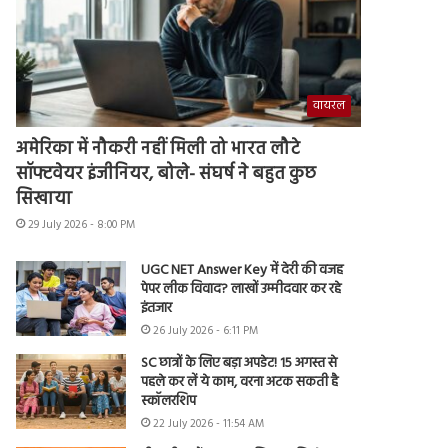
वायरल
अमेरिका में नौकरी नहीं मिली तो भारत लौटे
सॉफ्टवेयर इंजीनियर, बोले- संघर्ष ने बहुत कुछ
सिखाया
29 July 2026 - 8:00 PM
UGC NET Answer Key में देरी की वजह
पेपर लीक विवाद? लाखों उम्मीदवार कर रहे
इंतजार
26 July 2026 - 6:11 PM
SC छात्रों के लिए बड़ा अपडेट! 15 अगस्त से
पहले कर लें ये काम, वरना अटक सकती है
स्कॉलरशिप
22 July 2026 - 11:54 AM