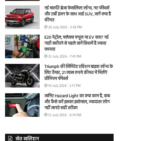
नई मारुति ब्रेजा फेसलिफ्ट लॉन्च, नए फीचर्स
और टर्बो इंजन के साथ आई SUV, जानें क्या है
कीमत
26 July 2026 - 3:56 PM
E20 पेट्रोल, फ्लेक्स फ्यूल या EV कार? नई
गाड़ी खरीदने से पहले जानें किसमें है ज्यादा
फायदा
23 July 2026 - 7:41 PM
Triumph की लिमिटेड एडिशन बाइक लॉन्च के
लिए तैयार, 21 लाख रुपये कीमत में मिलेंगे
प्रीमियम फीचर्स
16 July 2026 - 3:17 PM
जानिए Hazard Light का क्या काम है, कब
और कैसे करें इसका इस्तेमाल, ज्यादातर लोग
नहीं जानते सही तरीका
12 July 2026 - 6:14 PM
खेत खलिहान