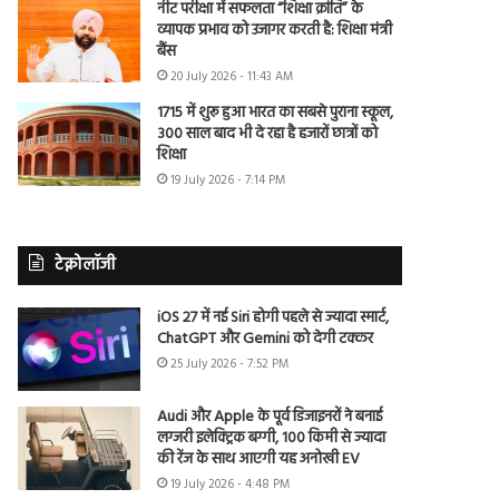
नीट परीक्षा में सफलता “शिक्षा क्रांति” के
व्यापक प्रभाव को उजागर करती है: शिक्षा मंत्री
बैंस
20 July 2026 - 11:43 AM
1715 में शुरू हुआ भारत का सबसे पुराना स्कूल,
300 साल बाद भी दे रहा है हजारों छात्रों को
शिक्षा
19 July 2026 - 7:14 PM
टेक्नोलॉजी
iOS 27 में नई Siri होगी पहले से ज्यादा स्मार्ट,
ChatGPT और Gemini को देगी टक्कर
25 July 2026 - 7:52 PM
Audi और Apple के पूर्व डिजाइनरों ने बनाई
लग्जरी इलेक्ट्रिक बग्गी, 100 किमी से ज्यादा
की रेंज के साथ आएगी यह अनोखी EV
19 July 2026 - 4:48 PM