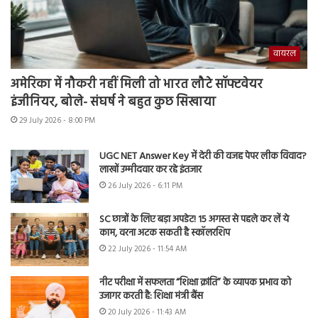
वायरल
अमेरिका में नौकरी नहीं मिली तो भारत लौटे सॉफ्टवेयर
इंजीनियर, बोले- संघर्ष ने बहुत कुछ सिखाया
29 July 2026 - 8:00 PM
UGC NET Answer Key में देरी की वजह पेपर लीक विवाद?
लाखों उम्मीदवार कर रहे इंतजार
26 July 2026 - 6:11 PM
SC छात्रों के लिए बड़ा अपडेट! 15 अगस्त से पहले कर लें ये
काम, वरना अटक सकती है स्कॉलरशिप
22 July 2026 - 11:54 AM
नीट परीक्षा में सफलता “शिक्षा क्रांति” के व्यापक प्रभाव को
उजागर करती है: शिक्षा मंत्री बैंस
20 July 2026 - 11:43 AM