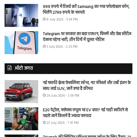
999 रुपये में रिजर्व करें Samsung का नया फोल्डेबल फोन,
मिलेंगे 2799 रुपये के फायदे
8 July 2026 - 5:54 PM
Telegram पर सरकार का बड़ा एक्शन, फिल्में और वेब सीरीज
देखना पड़ेगा भारी, तीन दिनों में दूसरा नोटिस
5 July 2026 - 2:25 PM
ऑटो जगत
नई मारुति ब्रेजा फेसलिफ्ट लॉन्च, नए फीचर्स और टर्बो इंजन के
साथ आई SUV, जानें क्या है कीमत
26 July 2026 - 3:56 PM
E20 पेट्रोल, फ्लेक्स फ्यूल या EV कार? नई गाड़ी खरीदने से
पहले जानें किसमें है ज्यादा फायदा
23 July 2026 - 7:41 PM