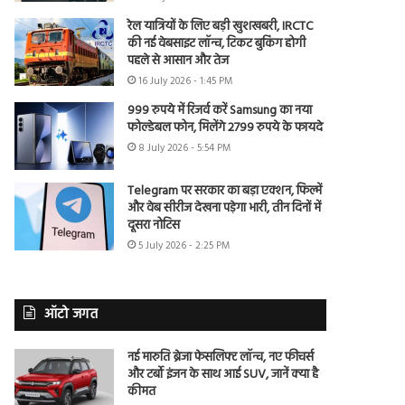
रेल यात्रियों के लिए बड़ी खुशखबरी, IRCTC
की नई वेबसाइट लॉन्च, टिकट बुकिंग होगी
पहले से आसान और तेज
16 July 2026 - 1:45 PM
999 रुपये में रिजर्व करें Samsung का नया
फोल्डेबल फोन, मिलेंगे 2799 रुपये के फायदे
8 July 2026 - 5:54 PM
Telegram पर सरकार का बड़ा एक्शन, फिल्में
और वेब सीरीज देखना पड़ेगा भारी, तीन दिनों में
दूसरा नोटिस
5 July 2026 - 2:25 PM
ऑटो जगत
नई मारुति ब्रेजा फेसलिफ्ट लॉन्च, नए फीचर्स
और टर्बो इंजन के साथ आई SUV, जानें क्या है
कीमत