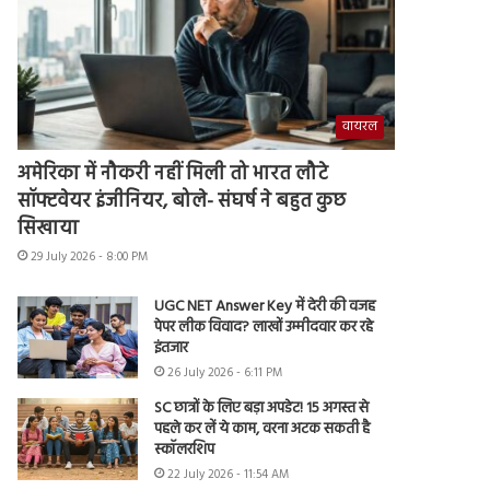
वायरल
अमेरिका में नौकरी नहीं मिली तो भारत लौटे
सॉफ्टवेयर इंजीनियर, बोले- संघर्ष ने बहुत कुछ
सिखाया
29 July 2026 - 8:00 PM
UGC NET Answer Key में देरी की वजह
पेपर लीक विवाद? लाखों उम्मीदवार कर रहे
इंतजार
26 July 2026 - 6:11 PM
SC छात्रों के लिए बड़ा अपडेट! 15 अगस्त से
पहले कर लें ये काम, वरना अटक सकती है
स्कॉलरशिप
22 July 2026 - 11:54 AM