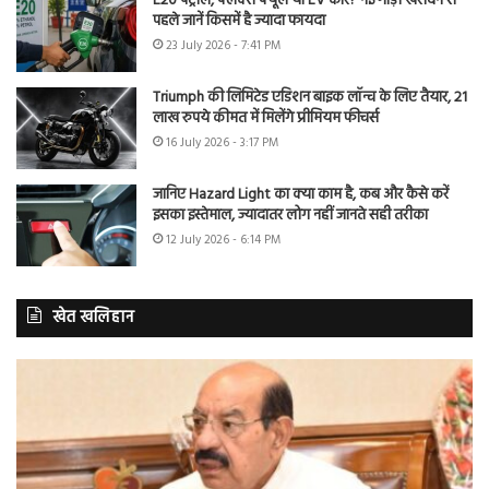
E20 पेट्रोल, फ्लेक्स फ्यूल या EV कार? नई गाड़ी खरीदने से
पहले जानें किसमें है ज्यादा फायदा
23 July 2026 - 7:41 PM
Triumph की लिमिटेड एडिशन बाइक लॉन्च के लिए तैयार, 21
लाख रुपये कीमत में मिलेंगे प्रीमियम फीचर्स
16 July 2026 - 3:17 PM
जानिए Hazard Light का क्या काम है, कब और कैसे करें
इसका इस्तेमाल, ज्यादातर लोग नहीं जानते सही तरीका
12 July 2026 - 6:14 PM
खेत खलिहान