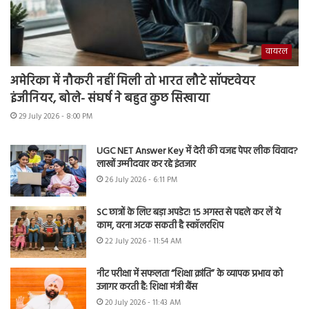
वायरल
अमेरिका में नौकरी नहीं मिली तो भारत लौटे सॉफ्टवेयर
इंजीनियर, बोले- संघर्ष ने बहुत कुछ सिखाया
29 July 2026 - 8:00 PM
UGC NET Answer Key में देरी की वजह पेपर लीक विवाद?
लाखों उम्मीदवार कर रहे इंतजार
26 July 2026 - 6:11 PM
SC छात्रों के लिए बड़ा अपडेट! 15 अगस्त से पहले कर लें ये
काम, वरना अटक सकती है स्कॉलरशिप
22 July 2026 - 11:54 AM
नीट परीक्षा में सफलता “शिक्षा क्रांति” के व्यापक प्रभाव को
उजागर करती है: शिक्षा मंत्री बैंस
20 July 2026 - 11:43 AM