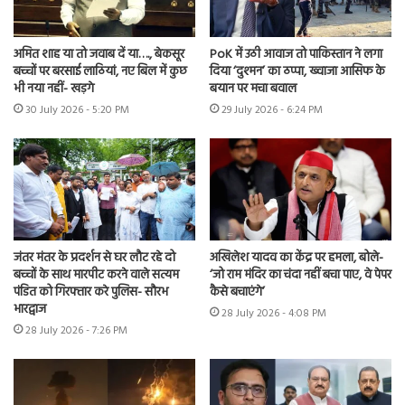
अमित शाह या तो जवाब दें या…., बेकसूर
PoK में उठी आवाज तो पाकिस्तान ने लगा
बच्चों पर बरसाई लाठियां, नए बिल में कुछ
दिया ‘दुश्मन’ का ठप्पा, ख्वाजा आसिफ के
भी नया नहीं- खड़गे
बयान पर मचा बवाल
30 July 2026 - 5:20 PM
29 July 2026 - 6:24 PM
जंतर मंतर के प्रदर्शन से घर लौट रहे दो
अखिलेश यादव का केंद्र पर हमला, बोले-
बच्चों के साथ मारपीट करने वाले सत्यम
‘जो राम मंदिर का चंदा नहीं बचा पाए, वे पेपर
पंडित को गिरफ्तार करे पुलिस- सौरभ
कैसे बचाएंगे’
भारद्वाज
28 July 2026 - 4:08 PM
28 July 2026 - 7:26 PM