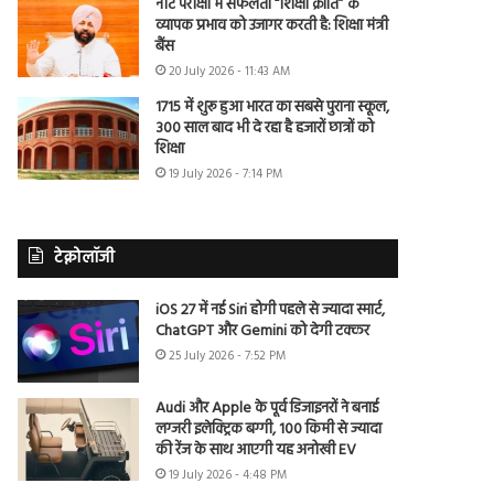
नीट परीक्षा में सफलता “शिक्षा क्रांति” के
व्यापक प्रभाव को उजागर करती है: शिक्षा मंत्री
बैंस
20 July 2026 - 11:43 AM
1715 में शुरू हुआ भारत का सबसे पुराना स्कूल,
300 साल बाद भी दे रहा है हजारों छात्रों को
शिक्षा
19 July 2026 - 7:14 PM
टेक्नोलॉजी
iOS 27 में नई Siri होगी पहले से ज्यादा स्मार्ट,
ChatGPT और Gemini को देगी टक्कर
25 July 2026 - 7:52 PM
Audi और Apple के पूर्व डिजाइनरों ने बनाई
लग्जरी इलेक्ट्रिक बग्गी, 100 किमी से ज्यादा
की रेंज के साथ आएगी यह अनोखी EV
19 July 2026 - 4:48 PM