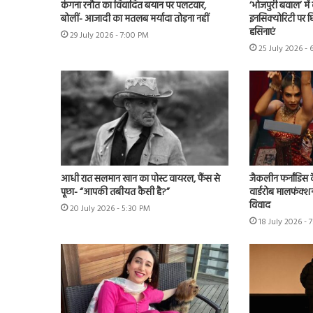
कंगना रनौत का विवादित बयान पर पलटवार,
‘भोजपुरी बवाल’ मे
बोलीं- आजादी का मतलब मर्यादा तोड़ना नहीं
इनसिक्योरिटी पर छिड
हसिनाएं
29 July 2026 - 7:00 PM
25 July 2026 - 
आधी रात सलमान खान का पोस्ट वायरल, फैंस से
जैकलीन फर्नांडिस क
पूछा- “आपकी तबीयत कैसी है?”
वार्डरोब मालफंक्श
विवाद
20 July 2026 - 5:30 PM
18 July 2026 - 