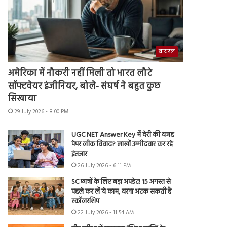
वायरल
अमेरिका में नौकरी नहीं मिली तो भारत लौटे
सॉफ्टवेयर इंजीनियर, बोले- संघर्ष ने बहुत कुछ
सिखाया
29 July 2026 - 8:00 PM
UGC NET Answer Key में देरी की वजह
पेपर लीक विवाद? लाखों उम्मीदवार कर रहे
इंतजार
26 July 2026 - 6:11 PM
SC छात्रों के लिए बड़ा अपडेट! 15 अगस्त से
पहले कर लें ये काम, वरना अटक सकती है
स्कॉलरशिप
22 July 2026 - 11:54 AM