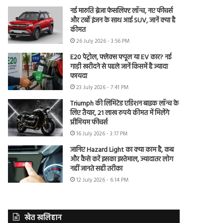
नई मारुति ब्रेजा फेसलिफ्ट लॉन्च, नए फीचर्स
और टर्बो इंजन के साथ आई SUV, जानें क्या है
कीमत
26 July 2026 - 3:56 PM
E20 पेट्रोल, फ्लेक्स फ्यूल या EV कार? नई
गाड़ी खरीदने से पहले जानें किसमें है ज्यादा
फायदा
23 July 2026 - 7:41 PM
Triumph की लिमिटेड एडिशन बाइक लॉन्च के
लिए तैयार, 21 लाख रुपये कीमत में मिलेंगे
प्रीमियम फीचर्स
16 July 2026 - 3:17 PM
जानिए Hazard Light का क्या काम है, कब
और कैसे करें इसका इस्तेमाल, ज्यादातर लोग
नहीं जानते सही तरीका
12 July 2026 - 6:14 PM
खेत खलिहान