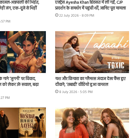
ं काजल-अम्रपाली की भिड़ंत,
एक्ट्रेस Ayesha Khan हिरासत में ली गईं, CJP
़ी जंग, एक-दूजे से भिड़ीं
प्रदर्शन के समर्थन में पहुंची थीं, जानिए पूरा मामला
22 July 2026 - 8:09 PM
6:57 PM
े गाने ‘जुगनी’ पर विवाद,
यश और कियारा का ग्लैमरस अंदाज देख फैंस हुए
न को लेकर उठे सवाल, बढ़ा
दीवाने, ‘तबाही’ वीडियो हुआ वायरल
8 July 2026 - 5:05 PM
7:27 PM