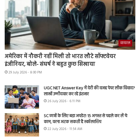
वायरल
अमेरिका में नौकरी नहीं मिली तो भारत लौटे सॉफ्टवेयर
इंजीनियर, बोले- संघर्ष ने बहुत कुछ सिखाया
29 July 2026 - 8:00 PM
UGC NET Answer Key में देरी की वजह पेपर लीक विवाद?
लाखों उम्मीदवार कर रहे इंतजार
26 July 2026 - 6:11 PM
SC छात्रों के लिए बड़ा अपडेट! 15 अगस्त से पहले कर लें ये
काम, वरना अटक सकती है स्कॉलरशिप
22 July 2026 - 11:54 AM