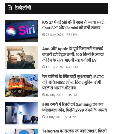
टेक्नोलॉजी
iOS 27 में नई Siri होगी पहले से ज्यादा स्मार्ट,
ChatGPT और Gemini को देगी टक्कर
25 July 2026 - 7:52 PM
Audi और Apple के पूर्व डिजाइनरों ने बनाई
लग्जरी इलेक्ट्रिक बग्गी, 100 किमी से ज्यादा
की रेंज के साथ आएगी यह अनोखी EV
19 July 2026 - 4:48 PM
रेल यात्रियों के लिए बड़ी खुशखबरी, IRCTC
की नई वेबसाइट लॉन्च, टिकट बुकिंग होगी
पहले से आसान और तेज
16 July 2026 - 1:45 PM
999 रुपये में रिजर्व करें Samsung का नया
फोल्डेबल फोन, मिलेंगे 2799 रुपये के फायदे
8 July 2026 - 5:54 PM
Telegram पर सरकार का बड़ा एक्शन, फिल्में