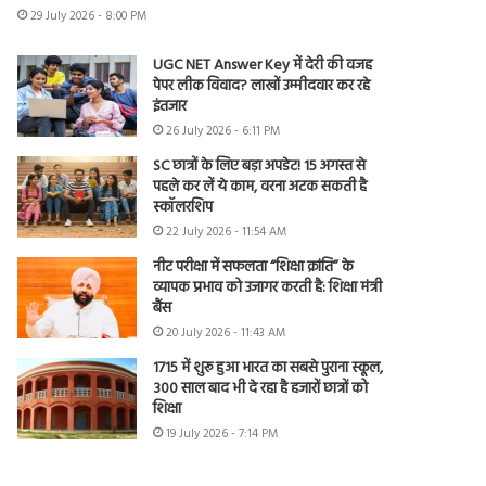
29 July 2026 - 8:00 PM
UGC NET Answer Key में देरी की वजह
पेपर लीक विवाद? लाखों उम्मीदवार कर रहे
इंतजार
26 July 2026 - 6:11 PM
SC छात्रों के लिए बड़ा अपडेट! 15 अगस्त से
पहले कर लें ये काम, वरना अटक सकती है
स्कॉलरशिप
22 July 2026 - 11:54 AM
नीट परीक्षा में सफलता “शिक्षा क्रांति” के
व्यापक प्रभाव को उजागर करती है: शिक्षा मंत्री
बैंस
20 July 2026 - 11:43 AM
1715 में शुरू हुआ भारत का सबसे पुराना स्कूल,
300 साल बाद भी दे रहा है हजारों छात्रों को
शिक्षा
19 July 2026 - 7:14 PM