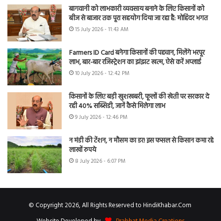
बागवानी को लाभकारी व्यवसाय बनाने के लिए किसानों को
बीज से बाजार तक पूरा सहयोग दिया जा रहा है: मोहिंदर भगत
15 July 2026 - 11:43 AM
Farmers ID Card बनेगा किसानों की पहचान, मिलेंगे भरपूर
लाभ, बार-बार रजिस्ट्रेशन का झंझट खत्म, ऐसे करें अप्लाई
10 July 2026 - 12:42 PM
किसानों के लिए बड़ी खुशखबरी, फूलों की खेती पर सरकार दे
रही 40% सब्सिडी, जानें कैसे मिलेगा लाभ
9 July 2026 - 12:46 PM
न मंडी की टेंशन, न मौसम का डर! इस फसल से किसान कमा रहे
लाखों रुपये
8 July 2026 - 6:07 PM
© Copyright 2026, All Rights Reserved to HindiKhabar.Com