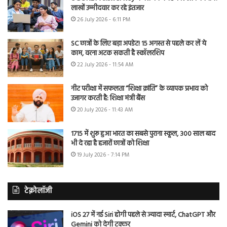
लाखों उम्मीदवार कर रहे इंतजार
26 July 2026 - 6:11 PM
SC छात्रों के लिए बड़ा अपडेट! 15 अगस्त से पहले कर लें ये
काम, वरना अटक सकती है स्कॉलरशिप
22 July 2026 - 11:54 AM
नीट परीक्षा में सफलता “शिक्षा क्रांति” के व्यापक प्रभाव को
उजागर करती है: शिक्षा मंत्री बैंस
20 July 2026 - 11:43 AM
1715 में शुरू हुआ भारत का सबसे पुराना स्कूल, 300 साल बाद
भी दे रहा है हजारों छात्रों को शिक्षा
19 July 2026 - 7:14 PM
टेक्नोलॉजी
iOS 27 में नई Siri होगी पहले से ज्यादा स्मार्ट, ChatGPT और
Gemini को देगी टक्कर