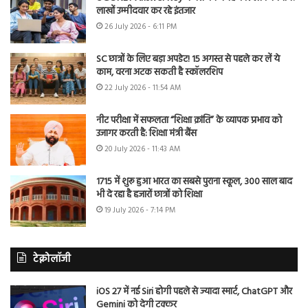
लाखों उम्मीदवार कर रहे इंतजार
26 July 2026 - 6:11 PM
SC छात्रों के लिए बड़ा अपडेट! 15 अगस्त से पहले कर लें ये
काम, वरना अटक सकती है स्कॉलरशिप
22 July 2026 - 11:54 AM
नीट परीक्षा में सफलता “शिक्षा क्रांति” के व्यापक प्रभाव को
उजागर करती है: शिक्षा मंत्री बैंस
20 July 2026 - 11:43 AM
1715 में शुरू हुआ भारत का सबसे पुराना स्कूल, 300 साल बाद
भी दे रहा है हजारों छात्रों को शिक्षा
19 July 2026 - 7:14 PM
टेक्नोलॉजी
iOS 27 में नई Siri होगी पहले से ज्यादा स्मार्ट, ChatGPT और
Gemini को देगी टक्कर