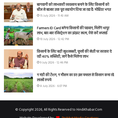
बागवानी को लाभकारी व्यवसाय बनाने के लिए किसानों को
बीज से बाजार तक पूरा सहयोग दिया जा रहा है: मोहिंदर भगत
15 July 2026 - 11:43 AM
Farmers ID Card बनेगा किसानों की पहचान, मिलेंगे भरपूर
लाभ, बार-बार रजिस्ट्रेशन का झंझट खत्म, ऐसे करें अप्लाई
10 July 2026 - 12:42 PM
किसानों के लिए बड़ी खुशखबरी, फूलों की खेती पर सरकार दे
रही 40% सब्सिडी, जानें कैसे मिलेगा लाभ
9 July 2026 - 12:46 PM
न मंडी की टेंशन, न मौसम का डर! इस फसल से किसान कमा रहे
लाखों रुपये
8 July 2026 - 6:07 PM
© Copyright 2026, All Rights Reserved to HindiKhabar.Com