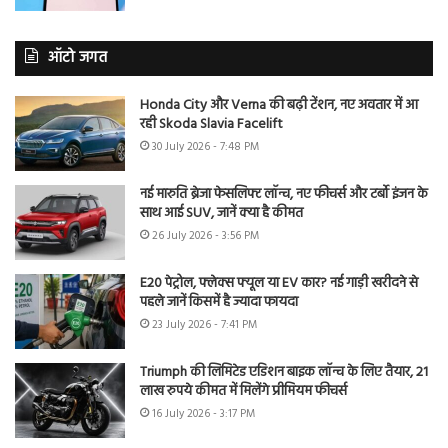
ऑटो जगत
Honda City और Verna की बढ़ी टेंशन, नए अवतार में आ
रही Skoda Slavia Facelift
30 July 2026 - 7:48 PM
नई मारुति ब्रेजा फेसलिफ्ट लॉन्च, नए फीचर्स और टर्बो इंजन के
साथ आई SUV, जानें क्या है कीमत
26 July 2026 - 3:56 PM
E20 पेट्रोल, फ्लेक्स फ्यूल या EV कार? नई गाड़ी खरीदने से
पहले जानें किसमें है ज्यादा फायदा
23 July 2026 - 7:41 PM
Triumph की लिमिटेड एडिशन बाइक लॉन्च के लिए तैयार, 21
लाख रुपये कीमत में मिलेंगे प्रीमियम फीचर्स
16 July 2026 - 3:17 PM