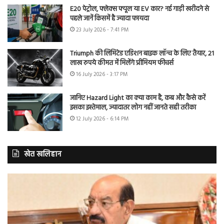
E20 पेट्रोल, फ्लेक्स फ्यूल या EV कार? नई गाड़ी खरीदने से
पहले जानें किसमें है ज्यादा फायदा
23 July 2026 - 7:41 PM
Triumph की लिमिटेड एडिशन बाइक लॉन्च के लिए तैयार, 21
लाख रुपये कीमत में मिलेंगे प्रीमियम फीचर्स
16 July 2026 - 3:17 PM
जानिए Hazard Light का क्या काम है, कब और कैसे करें
इसका इस्तेमाल, ज्यादातर लोग नहीं जानते सही तरीका
12 July 2026 - 6:14 PM
खेत खलिहान