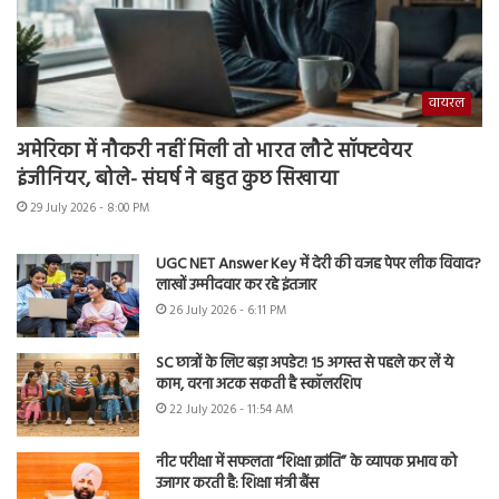
वायरल
अमेरिका में नौकरी नहीं मिली तो भारत लौटे सॉफ्टवेयर
इंजीनियर, बोले- संघर्ष ने बहुत कुछ सिखाया
29 July 2026 - 8:00 PM
UGC NET Answer Key में देरी की वजह पेपर लीक विवाद?
लाखों उम्मीदवार कर रहे इंतजार
26 July 2026 - 6:11 PM
SC छात्रों के लिए बड़ा अपडेट! 15 अगस्त से पहले कर लें ये
काम, वरना अटक सकती है स्कॉलरशिप
22 July 2026 - 11:54 AM
नीट परीक्षा में सफलता “शिक्षा क्रांति” के व्यापक प्रभाव को
उजागर करती है: शिक्षा मंत्री बैंस