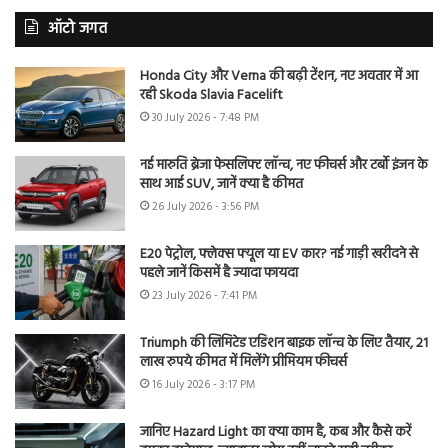
ऑटो जगत
Honda City और Verna की बढ़ी टेंशन, नए अवतार में आ
रही Skoda Slavia Facelift
30 July 2026 - 7:48 PM
नई मारुति ब्रेजा फेसलिफ्ट लॉन्च, नए फीचर्स और टर्बो इंजन के
साथ आई SUV, जानें क्या है कीमत
26 July 2026 - 3:56 PM
E20 पेट्रोल, फ्लेक्स फ्यूल या EV कार? नई गाड़ी खरीदने से
पहले जानें किसमें है ज्यादा फायदा
23 July 2026 - 7:41 PM
Triumph की लिमिटेड एडिशन बाइक लॉन्च के लिए तैयार, 21
लाख रुपये कीमत में मिलेंगे प्रीमियम फीचर्स
16 July 2026 - 3:17 PM
जानिए Hazard Light का क्या काम है, कब और कैसे करें