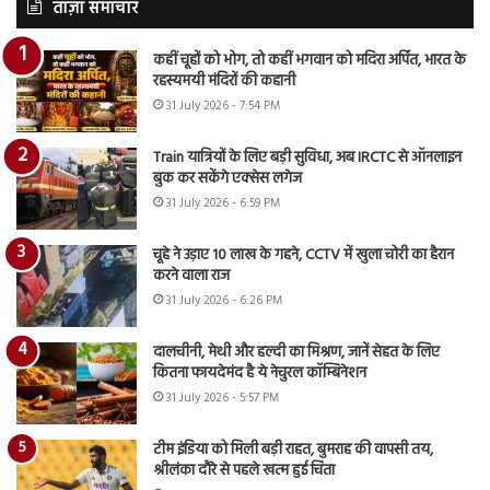
ताज़ा समाचार
कहीं चूहों को भोग, तो कहीं भगवान को मदिरा अर्पित, भारत के
रहस्यमयी मंदिरों की कहानी
31 July 2026 - 7:54 PM
Train यात्रियों के लिए बड़ी सुविधा, अब IRCTC से ऑनलाइन
बुक कर सकेंगे एक्सेस लगेज
31 July 2026 - 6:59 PM
चूहे ने उड़ाए 10 लाख के गहने, CCTV में खुला चोरी का हैरान
करने वाला राज
31 July 2026 - 6:26 PM
दालचीनी, मेथी और हल्दी का मिश्रण, जानें सेहत के लिए
कितना फायदेमंद है ये नेचुरल कॉम्बिनेशन
31 July 2026 - 5:57 PM
टीम इंडिया को मिली बड़ी राहत, बुमराह की वापसी तय,
श्रीलंका दौरे से पहले खत्म हुई चिंता