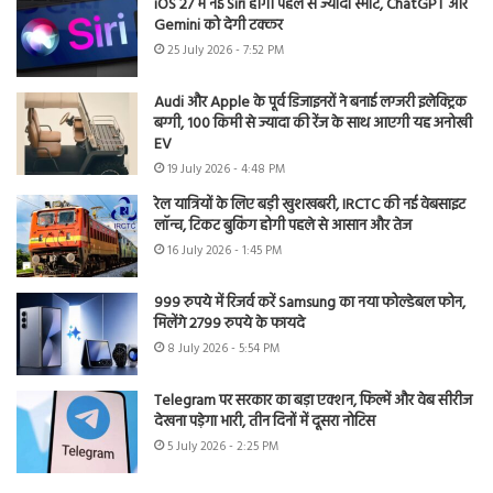
iOS 27 में नई Siri होगी पहले से ज्यादा स्मार्ट, ChatGPT और
Gemini को देगी टक्कर
25 July 2026 - 7:52 PM
Audi और Apple के पूर्व डिजाइनरों ने बनाई लग्जरी इलेक्ट्रिक
बग्गी, 100 किमी से ज्यादा की रेंज के साथ आएगी यह अनोखी
EV
19 July 2026 - 4:48 PM
रेल यात्रियों के लिए बड़ी खुशखबरी, IRCTC की नई वेबसाइट
लॉन्च, टिकट बुकिंग होगी पहले से आसान और तेज
16 July 2026 - 1:45 PM
999 रुपये में रिजर्व करें Samsung का नया फोल्डेबल फोन,
मिलेंगे 2799 रुपये के फायदे
8 July 2026 - 5:54 PM
Telegram पर सरकार का बड़ा एक्शन, फिल्में और वेब सीरीज
देखना पड़ेगा भारी, तीन दिनों में दूसरा नोटिस
5 July 2026 - 2:25 PM