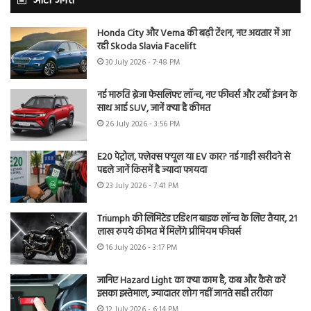
ऑटो जगत
Honda City और Verna की बढ़ी टेंशन, नए अवतार में आ
रही Skoda Slavia Facelift
30 July 2026 - 7:48 PM
नई मारुति ब्रेजा फेसलिफ्ट लॉन्च, नए फीचर्स और टर्बो इंजन के
साथ आई SUV, जानें क्या है कीमत
26 July 2026 - 3:56 PM
E20 पेट्रोल, फ्लेक्स फ्यूल या EV कार? नई गाड़ी खरीदने से
पहले जानें किसमें है ज्यादा फायदा
23 July 2026 - 7:41 PM
Triumph की लिमिटेड एडिशन बाइक लॉन्च के लिए तैयार, 21
लाख रुपये कीमत में मिलेंगे प्रीमियम फीचर्स
16 July 2026 - 3:17 PM
जानिए Hazard Light का क्या काम है, कब और कैसे करें
इसका इस्तेमाल, ज्यादातर लोग नहीं जानते सही तरीका
12 July 2026 - 6:14 PM