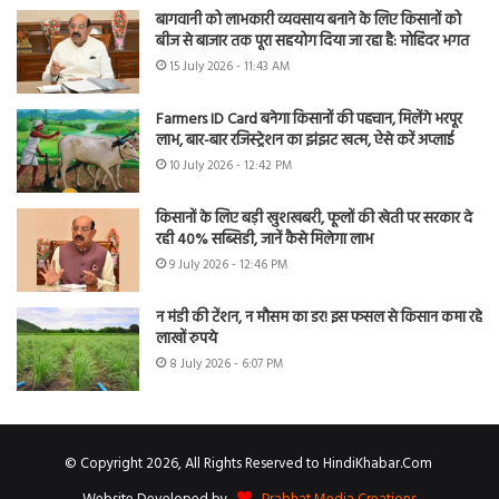
बागवानी को लाभकारी व्यवसाय बनाने के लिए किसानों को
बीज से बाजार तक पूरा सहयोग दिया जा रहा है: मोहिंदर भगत
15 July 2026 - 11:43 AM
Farmers ID Card बनेगा किसानों की पहचान, मिलेंगे भरपूर
लाभ, बार-बार रजिस्ट्रेशन का झंझट खत्म, ऐसे करें अप्लाई
10 July 2026 - 12:42 PM
किसानों के लिए बड़ी खुशखबरी, फूलों की खेती पर सरकार दे
रही 40% सब्सिडी, जानें कैसे मिलेगा लाभ
9 July 2026 - 12:46 PM
न मंडी की टेंशन, न मौसम का डर! इस फसल से किसान कमा रहे
लाखों रुपये
8 July 2026 - 6:07 PM
© Copyright 2026, All Rights Reserved to HindiKhabar.Com