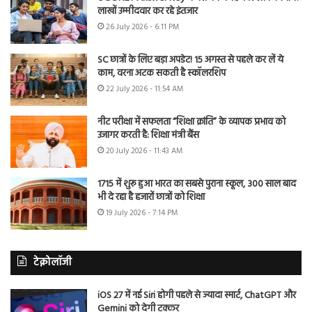
लाखों उम्मीदवार कर रहे इंतजार
26 July 2026 - 6:11 PM
SC छात्रों के लिए बड़ा अपडेट! 15 अगस्त से पहले कर लें ये
काम, वरना अटक सकती है स्कॉलरशिप
22 July 2026 - 11:54 AM
नीट परीक्षा में सफलता “शिक्षा क्रांति” के व्यापक प्रभाव को
उजागर करती है: शिक्षा मंत्री बैंस
20 July 2026 - 11:43 AM
1715 में शुरू हुआ भारत का सबसे पुराना स्कूल, 300 साल बाद
भी दे रहा है हजारों छात्रों को शिक्षा
19 July 2026 - 7:14 PM
टेक्नोलॉजी
iOS 27 में नई Siri होगी पहले से ज्यादा स्मार्ट, ChatGPT और
Gemini को देगी टक्कर