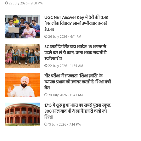
29 July 2026 - 8:00 PM
UGC NET Answer Key में देरी की वजह
पेपर लीक विवाद? लाखों उम्मीदवार कर रहे
इंतजार
26 July 2026 - 6:11 PM
SC छात्रों के लिए बड़ा अपडेट! 15 अगस्त से
पहले कर लें ये काम, वरना अटक सकती है
स्कॉलरशिप
22 July 2026 - 11:54 AM
नीट परीक्षा में सफलता “शिक्षा क्रांति” के
व्यापक प्रभाव को उजागर करती है: शिक्षा मंत्री
बैंस
20 July 2026 - 11:43 AM
1715 में शुरू हुआ भारत का सबसे पुराना स्कूल,
300 साल बाद भी दे रहा है हजारों छात्रों को
शिक्षा
19 July 2026 - 7:14 PM