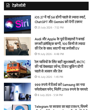
टेक्नोलॉजी
iOS 27 में नई Siri होगी पहले से ज्यादा स्मार्ट,
ChatGPT और Gemini को देगी टक्कर
25 July 2026 - 7:52 PM
Audi और Apple के पूर्व डिजाइनरों ने बनाई
लग्जरी इलेक्ट्रिक बग्गी, 100 किमी से ज्यादा
की रेंज के साथ आएगी यह अनोखी EV
19 July 2026 - 4:48 PM
रेल यात्रियों के लिए बड़ी खुशखबरी, IRCTC
की नई वेबसाइट लॉन्च, टिकट बुकिंग होगी
पहले से आसान और तेज
16 July 2026 - 1:45 PM
999 रुपये में रिजर्व करें Samsung का नया
फोल्डेबल फोन, मिलेंगे 2799 रुपये के फायदे
8 July 2026 - 5:54 PM
Telegram पर सरकार का बड़ा एक्शन, फिल्में