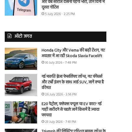
और वेब सीरीज देखना पड़ेगा भारी, तीन दिनों में
दूसरा नोटिस
5 July 2026 - 2:25 PM
ऑटो जगत
Honda City और Verna की बढ़ी टेंशन, नए
अवतार में आ रही Skoda Slavia Facelift
30 July 2026 - 7:48 PM
नई मारुति ब्रेजा फेसलिफ्ट लॉन्च, नए फीचर्स
और टर्बो इंजन के साथ आई SUV, जानें क्या है
कीमत
26 July 2026 - 3:56 PM
E20 पेट्रोल, फ्लेक्स फ्यूल या EV कार? नई
गाड़ी खरीदने से पहले जानें किसमें है ज्यादा
फायदा
23 July 2026 - 7:41 PM
Triumph की लिमिटेड एडिशन बाइक लॉन्च के