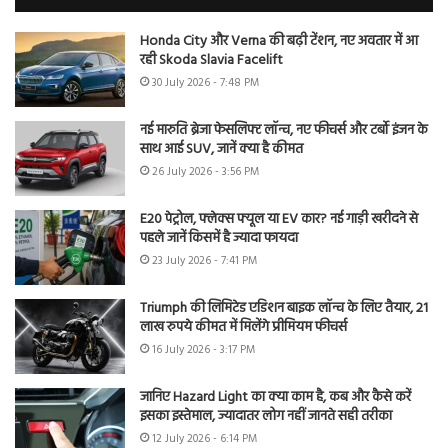
Honda City और Verna की बढ़ी टेंशन, नए अवतार में आ
रही Skoda Slavia Facelift
30 July 2026 - 7:48 PM
नई मारुति ब्रेजा फेसलिफ्ट लॉन्च, नए फीचर्स और टर्बो इंजन के
साथ आई SUV, जानें क्या है कीमत
26 July 2026 - 3:56 PM
E20 पेट्रोल, फ्लेक्स फ्यूल या EV कार? नई गाड़ी खरीदने से
पहले जानें किसमें है ज्यादा फायदा
23 July 2026 - 7:41 PM
Triumph की लिमिटेड एडिशन बाइक लॉन्च के लिए तैयार, 21
लाख रुपये कीमत में मिलेंगे प्रीमियम फीचर्स
16 July 2026 - 3:17 PM
जानिए Hazard Light का क्या काम है, कब और कैसे करें
इसका इस्तेमाल, ज्यादातर लोग नहीं जानते सही तरीका
12 July 2026 - 6:14 PM