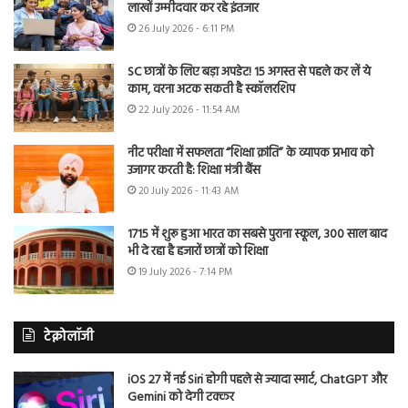
लाखों उम्मीदवार कर रहे इंतजार
26 July 2026 - 6:11 PM
SC छात्रों के लिए बड़ा अपडेट! 15 अगस्त से पहले कर लें ये
काम, वरना अटक सकती है स्कॉलरशिप
22 July 2026 - 11:54 AM
नीट परीक्षा में सफलता “शिक्षा क्रांति” के व्यापक प्रभाव को
उजागर करती है: शिक्षा मंत्री बैंस
20 July 2026 - 11:43 AM
1715 में शुरू हुआ भारत का सबसे पुराना स्कूल, 300 साल बाद
भी दे रहा है हजारों छात्रों को शिक्षा
19 July 2026 - 7:14 PM
टेक्नोलॉजी
iOS 27 में नई Siri होगी पहले से ज्यादा स्मार्ट, ChatGPT और
Gemini को देगी टक्कर