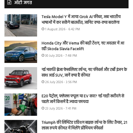
ऑटो जगत
Tesla Model Y में आया Grok AI फीचर, अब भारतीय
भाषाओं में कर सकेंगे बातचीत, जानिए क्या-क्या बदलेगा
1 August 2026 - 6:42 PM
Honda City और Verna की बढ़ी टेंशन, नए अवतार में आ
रही Skoda Slavia Facelift
30 July 2026 - 7:48 PM
नई मारुति ब्रेजा फेसलिफ्ट लॉन्च, नए फीचर्स और टर्बो इंजन के
साथ आई SUV, जानें क्या है कीमत
26 July 2026 - 3:56 PM
E20 पेट्रोल, फ्लेक्स फ्यूल या EV कार? नई गाड़ी खरीदने से
पहले जानें किसमें है ज्यादा फायदा
23 July 2026 - 7:41 PM
Triumph की लिमिटेड एडिशन बाइक लॉन्च के लिए तैयार, 21
लाख रुपये कीमत में मिलेंगे प्रीमियम फीचर्स