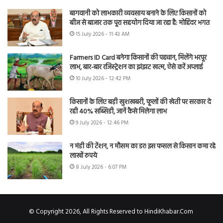
बागवानी को लाभकारी व्यवसाय बनाने के लिए किसानों को
बीज से बाजार तक पूरा सहयोग दिया जा रहा है: मोहिंदर भगत
15 July 2026 - 11:43 AM
Farmers ID Card बनेगा किसानों की पहचान, मिलेंगे भरपूर
लाभ, बार-बार रजिस्ट्रेशन का झंझट खत्म, ऐसे करें अप्लाई
10 July 2026 - 12:42 PM
किसानों के लिए बड़ी खुशखबरी, फूलों की खेती पर सरकार दे
रही 40% सब्सिडी, जानें कैसे मिलेगा लाभ
9 July 2026 - 12:46 PM
न मंडी की टेंशन, न मौसम का डर! इस फसल से किसान कमा रहे
लाखों रुपये
8 July 2026 - 6:07 PM
© Copyright 2026, All Rights Reserved to HindiKhabar.Com