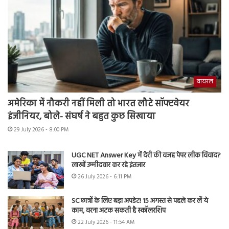
वायरल
अमेरिका में नौकरी नहीं मिली तो भारत लौटे सॉफ्टवेयर
इंजीनियर, बोले- संघर्ष ने बहुत कुछ सिखाया
29 July 2026 - 8:00 PM
UGC NET Answer Key में देरी की वजह पेपर लीक विवाद?
लाखों उम्मीदवार कर रहे इंतजार
26 July 2026 - 6:11 PM
SC छात्रों के लिए बड़ा अपडेट! 15 अगस्त से पहले कर लें ये
काम, वरना अटक सकती है स्कॉलरशिप
22 July 2026 - 11:54 AM