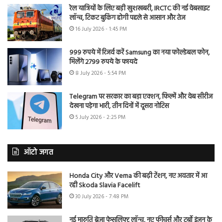
रेल यात्रियों के लिए बड़ी खुशखबरी, IRCTC की नई वेबसाइट
लॉन्च, टिकट बुकिंग होगी पहले से आसान और तेज
16 July 2026 - 1:45 PM
999 रुपये में रिजर्व करें Samsung का नया फोल्डेबल फोन,
मिलेंगे 2799 रुपये के फायदे
8 July 2026 - 5:54 PM
Telegram पर सरकार का बड़ा एक्शन, फिल्में और वेब सीरीज
देखना पड़ेगा भारी, तीन दिनों में दूसरा नोटिस
5 July 2026 - 2:25 PM
ऑटो जगत
Honda City और Verna की बढ़ी टेंशन, नए अवतार में आ
रही Skoda Slavia Facelift
30 July 2026 - 7:48 PM
नई मारुति ब्रेजा फेसलिफ्ट लॉन्च, नए फीचर्स और टर्बो इंजन के