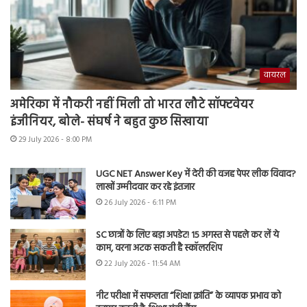
वायरल
अमेरिका में नौकरी नहीं मिली तो भारत लौटे सॉफ्टवेयर
इंजीनियर, बोले- संघर्ष ने बहुत कुछ सिखाया
29 July 2026 - 8:00 PM
UGC NET Answer Key में देरी की वजह पेपर लीक विवाद?
लाखों उम्मीदवार कर रहे इंतजार
26 July 2026 - 6:11 PM
SC छात्रों के लिए बड़ा अपडेट! 15 अगस्त से पहले कर लें ये
काम, वरना अटक सकती है स्कॉलरशिप
22 July 2026 - 11:54 AM
नीट परीक्षा में सफलता “शिक्षा क्रांति” के व्यापक प्रभाव को