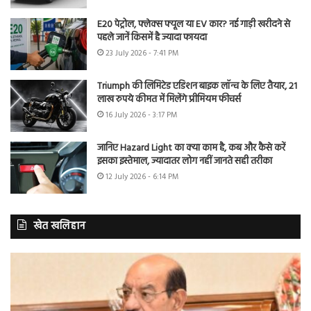
E20 पेट्रोल, फ्लेक्स फ्यूल या EV कार? नई गाड़ी खरीदने से
पहले जानें किसमें है ज्यादा फायदा
23 July 2026 - 7:41 PM
Triumph की लिमिटेड एडिशन बाइक लॉन्च के लिए तैयार, 21
लाख रुपये कीमत में मिलेंगे प्रीमियम फीचर्स
16 July 2026 - 3:17 PM
जानिए Hazard Light का क्या काम है, कब और कैसे करें
इसका इस्तेमाल, ज्यादातर लोग नहीं जानते सही तरीका
12 July 2026 - 6:14 PM
खेत खलिहान