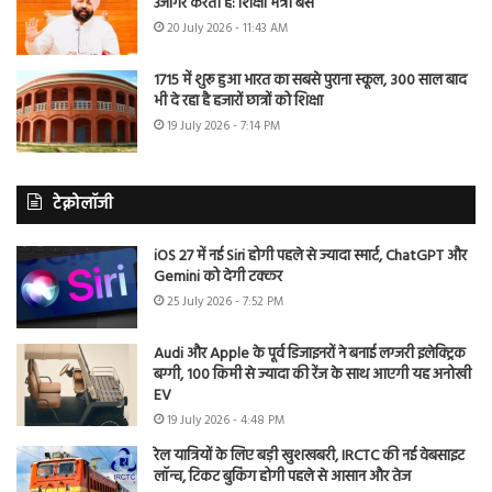
उजागर करती है: शिक्षा मंत्री बैंस
20 July 2026 - 11:43 AM
1715 में शुरू हुआ भारत का सबसे पुराना स्कूल, 300 साल बाद
भी दे रहा है हजारों छात्रों को शिक्षा
19 July 2026 - 7:14 PM
टेक्नोलॉजी
iOS 27 में नई Siri होगी पहले से ज्यादा स्मार्ट, ChatGPT और
Gemini को देगी टक्कर
25 July 2026 - 7:52 PM
Audi और Apple के पूर्व डिजाइनरों ने बनाई लग्जरी इलेक्ट्रिक
बग्गी, 100 किमी से ज्यादा की रेंज के साथ आएगी यह अनोखी
EV
19 July 2026 - 4:48 PM
रेल यात्रियों के लिए बड़ी खुशखबरी, IRCTC की नई वेबसाइट
लॉन्च, टिकट बुकिंग होगी पहले से आसान और तेज