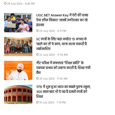
29 July 2026 - 8:00 PM
UGC NET Answer Key में देरी की वजह
पेपर लीक विवाद? लाखों उम्मीदवार कर रहे
इंतजार
26 July 2026 - 6:11 PM
SC छात्रों के लिए बड़ा अपडेट! 15 अगस्त से
पहले कर लें ये काम, वरना अटक सकती है
स्कॉलरशिप
22 July 2026 - 11:54 AM
नीट परीक्षा में सफलता “शिक्षा क्रांति” के
व्यापक प्रभाव को उजागर करती है: शिक्षा मंत्री
बैंस
20 July 2026 - 11:43 AM
1715 में शुरू हुआ भारत का सबसे पुराना स्कूल,
300 साल बाद भी दे रहा है हजारों छात्रों को
शिक्षा
19 July 2026 - 7:14 PM