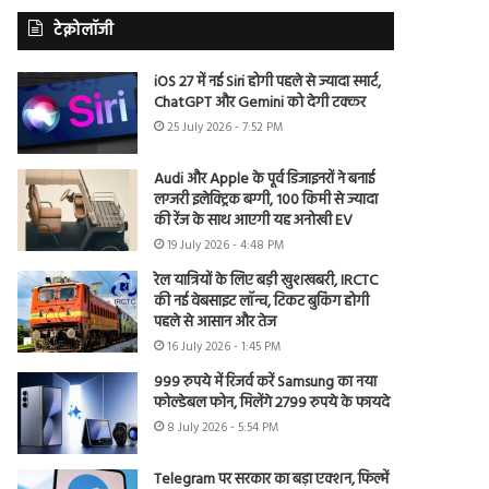
टेक्नोलॉजी
iOS 27 में नई Siri होगी पहले से ज्यादा स्मार्ट,
ChatGPT और Gemini को देगी टक्कर
25 July 2026 - 7:52 PM
Audi और Apple के पूर्व डिजाइनरों ने बनाई
लग्जरी इलेक्ट्रिक बग्गी, 100 किमी से ज्यादा
की रेंज के साथ आएगी यह अनोखी EV
19 July 2026 - 4:48 PM
रेल यात्रियों के लिए बड़ी खुशखबरी, IRCTC
की नई वेबसाइट लॉन्च, टिकट बुकिंग होगी
पहले से आसान और तेज
16 July 2026 - 1:45 PM
999 रुपये में रिजर्व करें Samsung का नया
फोल्डेबल फोन, मिलेंगे 2799 रुपये के फायदे
8 July 2026 - 5:54 PM
Telegram पर सरकार का बड़ा एक्शन, फिल्में