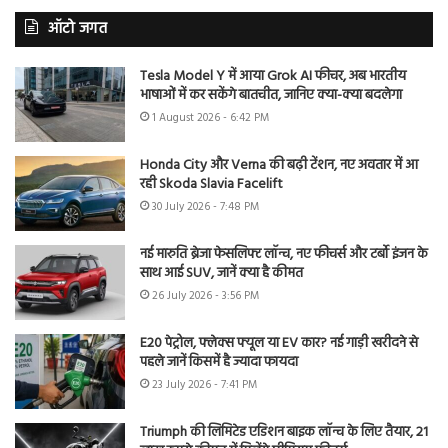
ऑटो जगत
Tesla Model Y में आया Grok AI फीचर, अब भारतीय
भाषाओं में कर सकेंगे बातचीत, जानिए क्या-क्या बदलेगा
1 August 2026 - 6:42 PM
Honda City और Verna की बढ़ी टेंशन, नए अवतार में आ
रही Skoda Slavia Facelift
30 July 2026 - 7:48 PM
नई मारुति ब्रेजा फेसलिफ्ट लॉन्च, नए फीचर्स और टर्बो इंजन के
साथ आई SUV, जानें क्या है कीमत
26 July 2026 - 3:56 PM
E20 पेट्रोल, फ्लेक्स फ्यूल या EV कार? नई गाड़ी खरीदने से
पहले जानें किसमें है ज्यादा फायदा
23 July 2026 - 7:41 PM
Triumph की लिमिटेड एडिशन बाइक लॉन्च के लिए तैयार, 21