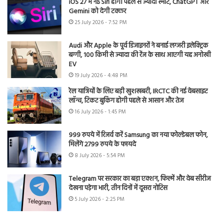
iOS 27 में नई Siri होगी पहले से ज्यादा स्मार्ट, ChatGPT और
Gemini को देगी टक्कर
25 July 2026 - 7:52 PM
Audi और Apple के पूर्व डिजाइनरों ने बनाई लग्जरी इलेक्ट्रिक
बग्गी, 100 किमी से ज्यादा की रेंज के साथ आएगी यह अनोखी
EV
19 July 2026 - 4:48 PM
रेल यात्रियों के लिए बड़ी खुशखबरी, IRCTC की नई वेबसाइट
लॉन्च, टिकट बुकिंग होगी पहले से आसान और तेज
16 July 2026 - 1:45 PM
999 रुपये में रिजर्व करें Samsung का नया फोल्डेबल फोन,
मिलेंगे 2799 रुपये के फायदे
8 July 2026 - 5:54 PM
Telegram पर सरकार का बड़ा एक्शन, फिल्में और वेब सीरीज
देखना पड़ेगा भारी, तीन दिनों में दूसरा नोटिस
5 July 2026 - 2:25 PM