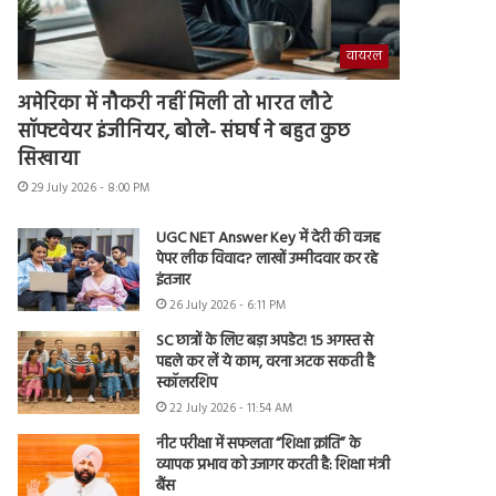
वायरल
अमेरिका में नौकरी नहीं मिली तो भारत लौटे
सॉफ्टवेयर इंजीनियर, बोले- संघर्ष ने बहुत कुछ
सिखाया
29 July 2026 - 8:00 PM
UGC NET Answer Key में देरी की वजह
पेपर लीक विवाद? लाखों उम्मीदवार कर रहे
इंतजार
26 July 2026 - 6:11 PM
SC छात्रों के लिए बड़ा अपडेट! 15 अगस्त से
पहले कर लें ये काम, वरना अटक सकती है
स्कॉलरशिप
22 July 2026 - 11:54 AM
नीट परीक्षा में सफलता “शिक्षा क्रांति” के
व्यापक प्रभाव को उजागर करती है: शिक्षा मंत्री
बैंस