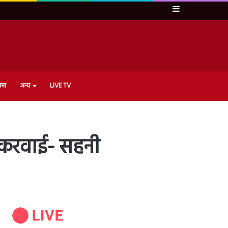
Sidebar
ेमा
अन्य
LIVE TV
र करवाई- सहनी